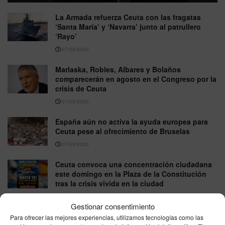
La Armada refuerza Ceuta con las fragatas
‘Santa María’ y ‘Navarra’ junto al patrullero
‘Rayo’
07/08/2026
Marlaska, Robles, Albares y Bolaños
comparecerán en agosto en el Congreso por la
crisis de Ceuta
07/08/2026
España aún no activa la ayuda europea para
Ceuta pese al ofrecimiento de Bruselas
07/08/2026
Ceuta convoca una concentración ciudadana
este domingo en la Plaza de la Constitución
tras la crisis vivida en la ciudad
07/08/2026
Gestionar consentimiento
Horarios ferrys Ceuta–Algeciras viernes 7 de
Para ofrecer las mejores experiencias, utilizamos tecnologías como las