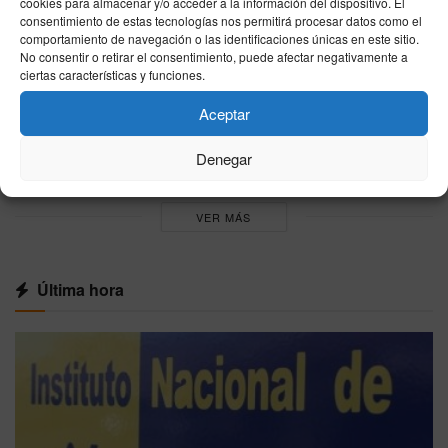
agosto de 2026: Baleària, DFDS y Naviera
cookies para almacenar y/o acceder a la información del dispositivo. El
Armas
consentimiento de estas tecnologías nos permitirá procesar datos como el
comportamiento de navegación o las identificaciones únicas en este sitio.
07/08/2026
No consentir o retirar el consentimiento, puede afectar negativamente a
ciertas características y funciones.
El tiempo en Ceuta este viernes 7 de agosto:
AEMET marca cielo poco nuboso, máximas de
Aceptar
27°C y viento del E
07/08/2026
Denegar
VER MÁS
Última hora