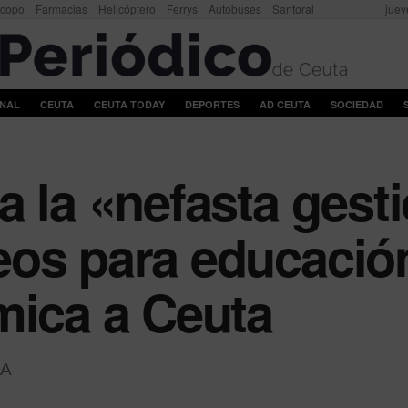
scopo
Farmacias
Helicóptero
Ferrys
Autobuses
Santoral
juev
ONAL
CEUTA
CEUTA TODAY
DEPORTES
AD CEUTA
SOCIEDAD
a la «nefasta gesti
os para educación i
mica a Ceuta
A