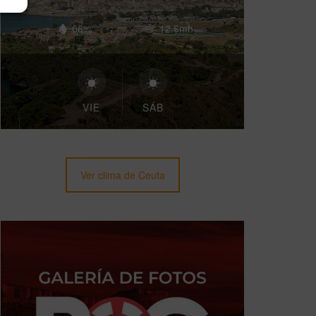
66%
12.6mh
VIE
SÁB
Ver clima de Ceuta