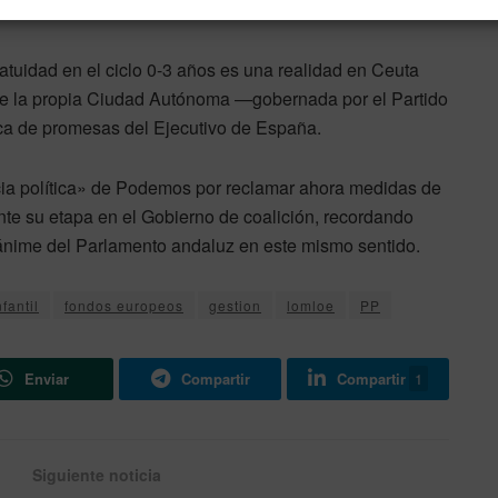
ón privada o concertada.
gratuidad en el ciclo 0-3 años es una realidad en Ceuta
de la propia Ciudad Autónoma —gobernada por el Partido
ica de promesas del Ejecutivo de España.
cia política» de Podemos por reclamar ahora medidas de
te su etapa en el Gobierno de coalición, recordando
nime del Parlamento andaluz en este mismo sentido.
fantil
fondos europeos
gestion
lomloe
PP
Enviar
Compartir
Compartir
1
Siguiente noticia