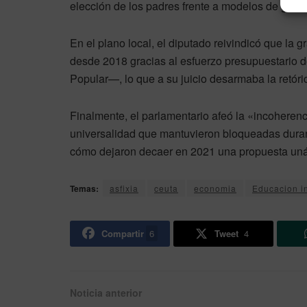
elección de los padres frente a modelos de gesti
En el plano local, el diputado reivindicó que la 
desde 2018 gracias al esfuerzo presupuestario 
Popular—, lo que a su juicio desarmaba la retór
Finalmente, el parlamentario afeó la «incoheren
universalidad que mantuvieron bloqueadas duran
cómo dejaron decaer en 2021 una propuesta uná
Temas:
asfixia
ceuta
economia
Educacion in
Compartir
6
Tweet
4
Noticia anterior