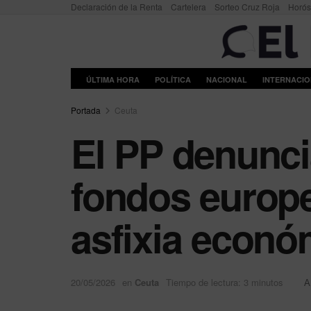
Declaración de la Renta
Cartelera
Sorteo Cruz Roja
Horó
ÚLTIMA HORA
POLÍTICA
NACIONAL
INTERNACI
Portada
Ceuta
El PP denunci
fondos europe
asfixia econó
20/05/2026
en
Ceuta
Tiempo de lectura: 3 minutos
A