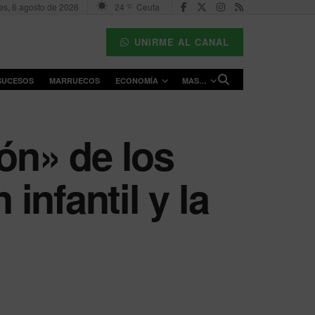
es, 6 agosto de 2026
24
Ceuta
°C
UNIRME AL CANAL
SUCESOS
MARRUECOS
ECONOMÍA
MAS…
ón» de los
nfantil y la