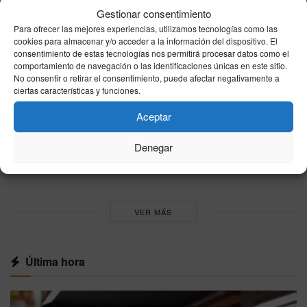
cerveza
Gestionar consentimiento
06/08/2026
Para ofrecer las mejores experiencias, utilizamos tecnologías como las
cookies para almacenar y/o acceder a la información del dispositivo. El
Eclipse total de Sol del 12 de agosto: estas
consentimiento de estas tecnologías nos permitirá procesar datos como el
son las ciudades españolas donde se verá por
comportamiento de navegación o las identificaciones únicas en este sitio.
completo
No consentir o retirar el consentimiento, puede afectar negativamente a
ciertas características y funciones.
06/08/2026
Aceptar
La sequía pone bajo presión a la energía
nuclear: Hungría reduce su principal central y
Denegar
España vigila sus reservas
06/08/2026
VER MÁS
Última hora