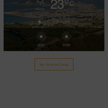
23
°
C
Sunny
77%
7.2mh
SÁB
DOM
Ver clima de Ceuta