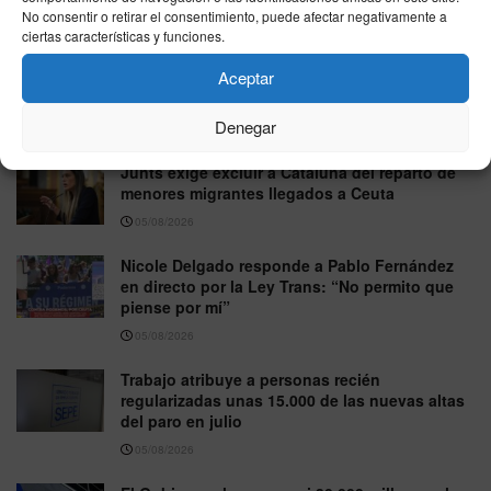
No consentir o retirar el consentimiento, puede afectar negativamente a
06/08/2026
ciertas características y funciones.
La Fiscalía pide investigar a Vito Quiles por las
Aceptar
donaciones recaudadas para afectados por la
DANA
Denegar
05/08/2026
Junts exige excluir a Cataluña del reparto de
menores migrantes llegados a Ceuta
05/08/2026
Nicole Delgado responde a Pablo Fernández
en directo por la Ley Trans: “No permito que
piense por mí”
05/08/2026
Trabajo atribuye a personas recién
regularizadas unas 15.000 de las nuevas altas
del paro en julio
05/08/2026