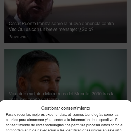
Óscar Puente ironiza sobre la nueva denuncia contra
Vito Quiles con un breve mensaje: “¿Solo?”
06/08/2026
Vox pide excluir a Marruecos del Mundial 2030 tras la
crisis migratoria de Ceuta
Gestionar consentimiento
06/08/2026
Para ofrecer las mejores experiencias, utilizamos tecnologías como las
cookies para almacenar y/o acceder a la información del dispositivo. El
El PP exige habilitar el Congreso y el Senado
consentimiento de estas tecnologías nos permitirá procesar datos como el
en agosto por la crisis migratoria de Ceuta
comportamiento de navegación o las identificaciones únicas en este sitio.