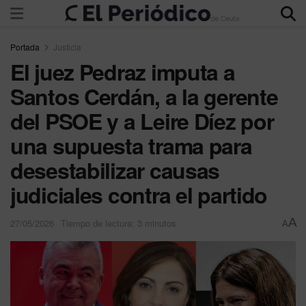
Portada
Justicia
El juez Pedraz imputa a
Santos Cerdán, a la gerente
del PSOE y a Leire Díez por
una supuesta trama para
desestabilizar causas
judiciales contra el partido
A
27/05/2026
Tiempo de lectura: 3 minutos
A