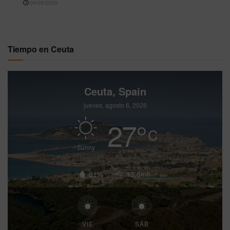
06/08/2026
Tiempo en Ceuta
Ceuta, Spain
jueves, agosto 6, 2026
27
°
C
Sunny
61%
12.6mh
VIE
SÁB