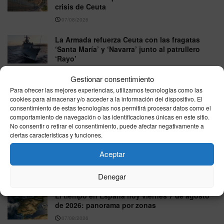
crisis de Ceuta
07/08/2026
La Armada refuerza Ceuta con las fragatas
‘Santa María’ y ‘Navarra’ junto al patrullero
‘Rayo’
07/08/2026
Gestionar consentimiento
Para ofrecer las mejores experiencias, utilizamos tecnologías como las
Las ayudas por viviendas destruidas en los
cookies para almacenar y/o acceder a la información del dispositivo. El
incendios llegan hasta 15.120 euros y exigen
consentimiento de estas tecnologías nos permitirá procesar datos como el
que sea la residencia habitual
comportamiento de navegación o las identificaciones únicas en este sitio.
07/08/2026
No consentir o retirar el consentimiento, puede afectar negativamente a
ciertas características y funciones.
España se parte en dos este viernes: hasta 41
grados en el sur mientras el norte esquiva el
Aceptar
calor extremo
Denegar
07/08/2026
El tiempo en España hoy viernes 7 de agosto
de 2026: panorama por zonas
07/08/2026