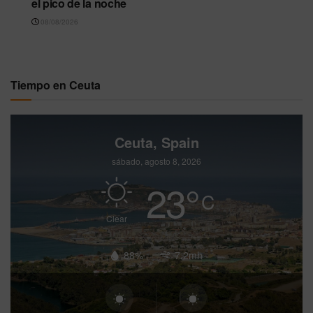
el pico de la noche
08/08/2026
Tiempo en Ceuta
Ceuta, Spain
sábado, agosto 8, 2026
23
°
C
Clear
88%
7.2mh