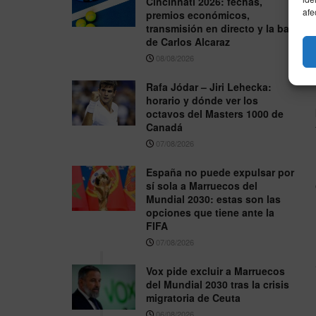
Cincinnati 2026: fechas,
afe
premios económicos,
transmisión en directo y la baja
de Carlos Alcaraz
08/08/2026
Rafa Jódar – Jiri Lehecka:
horario y dónde ver los
octavos del Masters 1000 de
Canadá
07/08/2026
España no puede expulsar por
sí sola a Marruecos del
Mundial 2030: estas son las
opciones que tiene ante la
FIFA
07/08/2026
Vox pide excluir a Marruecos
del Mundial 2030 tras la crisis
migratoria de Ceuta
06/08/2026