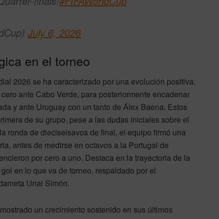
uarter-finals!
#FIFAWorldCup
ldCup)
July 6, 2026
gica en el torneo
ial 2026 se ha caracterizado por una evolución positiva.
a cero ante Cabo Verde, para posteriormente encadenar
eada y ante Uruguay con un tanto de Álex Baena. Estos
imera de su grupo, pese a las dudas iniciales sobre el
a ronda de dieciseisavos de final, el equipo firmó una
tria, antes de medirse en octavos a la Portugal de
encieron por cero a uno. Destaca en la trayectoria de la
gol en lo que va de torneo, respaldado por el
ardameta Unai Simón.
 mostrado un crecimiento sostenido en sus últimos