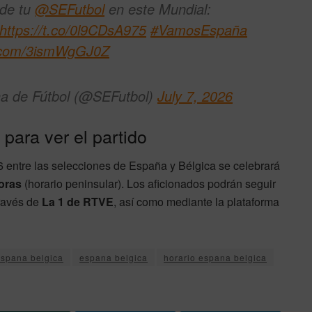
de tu
@SEFutbol
en este Mundial:
https://t.co/0l9CDsA975
#VamosEspaña
er.com/3ismWgGJ0Z
na de Fútbol (@SEFutbol)
July 7, 2026
 para ver el partido
6 entre las selecciones de España y Bélgica se celebrará
horas
(horario peninsular). Los aficionados podrán seguir
través de
La 1 de RTVE
, así como mediante la plataforma
espana belgica
espana belgica
horario espana belgica