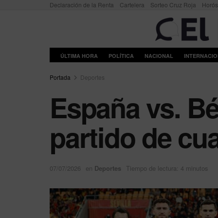
Declaración de la Renta
Cartelera
Sorteo Cruz Roja
Horó
ÚLTIMA HORA
POLÍTICA
NACIONAL
INTERNACI
Portada
Deportes
España vs. Bél
partido de cua
07/07/2026
en
Deportes
Tiempo de lectura: 4 minutos