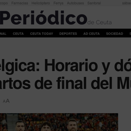
scopo
Farmacias
Helicóptero
Ferrys
Autobuses
Santoral
sábad
ONAL
CEUTA
CEUTA TODAY
DEPORTES
AD CEUTA
SOCIEDAD
gica: Horario y dó
rtos de final del 
A
A