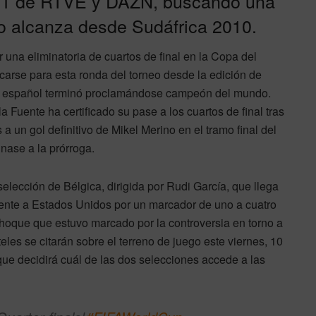
La 1 de RTVE y DAZN, buscando una
no alcanza desde Sudáfrica 2010.
 una eliminatoria de cuartos de final en la Copa del
carse para esta ronda del torneo desde la edición de
uipo español terminó proclamándose campeón del mundo.
la Fuente ha certificado su pase a los cuartos de final tras
 a un gol definitivo de Mikel Merino en el tramo final del
nase a la prórroga.
elección de Bélgica, dirigida por Rudi García, que llega
ente a Estados Unidos por un marcador de uno a cuatro
 choque que estuvo marcado por la controversia en torno a
eles se citarán sobre el terreno de juego este viernes, 10
 que decidirá cuál de las dos selecciones accede a las