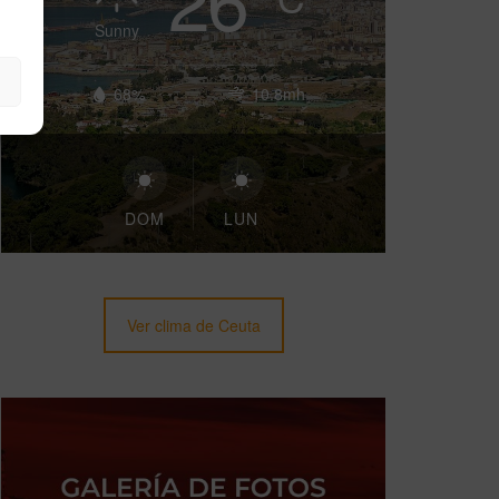
Sunny
68%
10.8mh
DOM
LUN
Ver clima de Ceuta