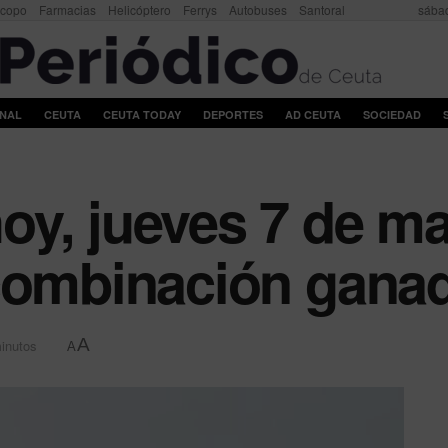
scopo
Farmacias
Helicóptero
Ferrys
Autobuses
Santoral
sábad
ONAL
CEUTA
CEUTA TODAY
DEPORTES
AD CEUTA
SOCIEDAD
y, jueves 7 de ma
 combinación gana
A
minutos
A