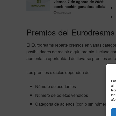
viernes 7 de agosto de 2026:
combinación ganadora oficial
07/08/2026
Premios del Eurodreams
El Eurodreams reparte premios en varias categor
posibilidades de recibir algún premio, incluso c
aumenta la oportunidad de llevarse premios adic
Los premios exactos dependen de:
Par
alm
Número de acertantes
tec
Número de boletos vendidos
ide
afe
Categoría de aciertos (con o sin número Su