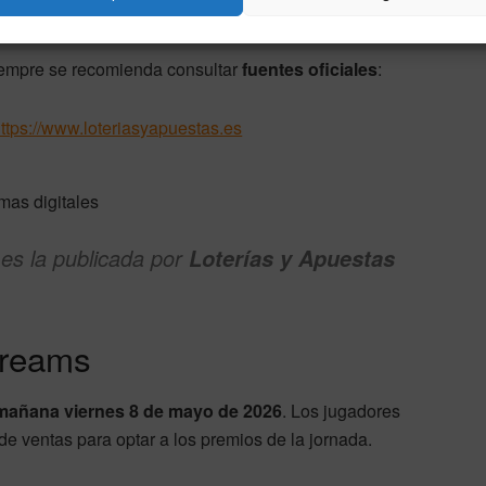
tados oficiales
siempre se recomienda consultar
fuentes oficiales
:
ttps://www.loteriasyapuestas.es
mas digitales
 es la publicada por
Loterías y Apuestas
dreams
mañana viernes 8 de mayo de 2026
. Los jugadores
de ventas para optar a los premios de la jornada.