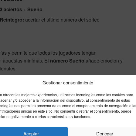
3 aciertos + Sueño
Reintegro:
acertar el último número del sorteo
ías y permite que todos los jugadores tengan
on apuestas mínimas. El
número Sueño
añade emoción y
ionales.
Gestionar consentimiento
a ofrecer las mejores experiencias, utilizamos tecnologías como las cookies para
acenar y/o acceder a la información del dispositivo. El consentimiento de estas
nologías nos permitirá procesar datos como el comportamiento de navegación o la
ntificaciones únicas en este sitio. No consentir o retirar el consentimiento, puede
ctar negativamente a ciertas características y funciones.
eño)
Aceptar
Denegar