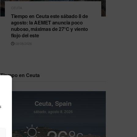
CEUTA
Tiempo en Ceuta este sábado 8 de
agosto: la AEMET anuncia poco
nuboso, máximas de 27°C y viento
flojo del este
08/08/2026
Tiempo en Ceuta
Ceuta, Spain
s
sábado, agosto 8, 2026
26
°
C