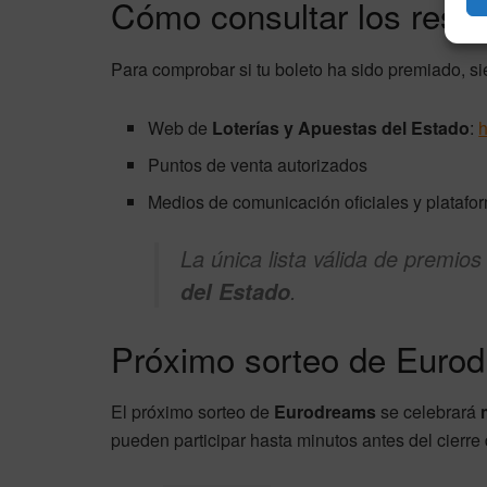
Cómo consultar los resul
Para comprobar si tu boleto ha sido premiado, 
Web de
Loterías y Apuestas del Estado
:
h
Puntos de venta autorizados
Medios de comunicación oficiales y platafor
La única lista válida de premios
.
del Estado
Próximo sorteo de Euro
El próximo sorteo de
Eurodreams
se celebrará
pueden participar hasta minutos antes del cierre 