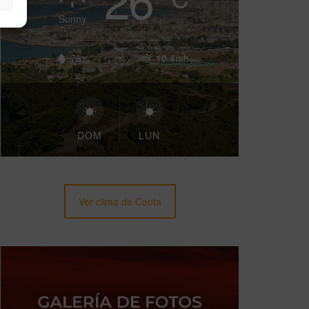
Sunny
78%
10.4mh
DOM
LUN
Ver clima de Ceuta