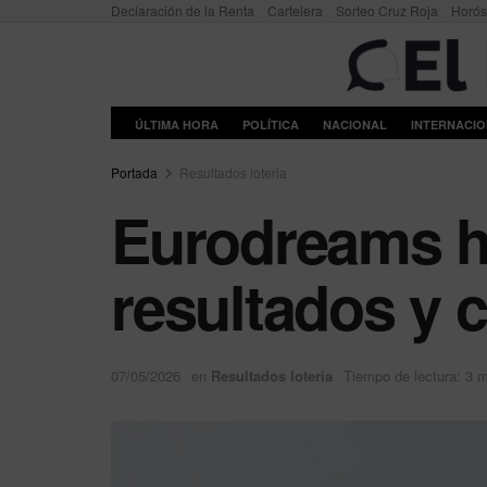
Declaración de la Renta
Cartelera
Sorteo Cruz Roja
Horó
ÚLTIMA HORA
POLÍTICA
NACIONAL
INTERNACI
Portada
Resultados loteria
Eurodreams ho
resultados y
07/05/2026
en
Resultados loteria
Tiempo de lectura: 3 