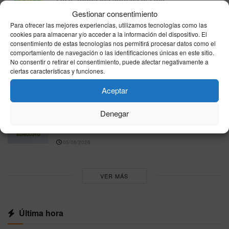
Gestionar consentimiento
06/08/2026
Para ofrecer las mejores experiencias, utilizamos tecnologías como las
Resultado EuroDreams hoy, jueves 6 de
cookies para almacenar y/o acceder a la información del dispositivo. El
agosto de 2026: combinación ganadora oficial
consentimiento de estas tecnologías nos permitirá procesar datos como el
comportamiento de navegación o las identificaciones únicas en este sitio.
06/08/2026
No consentir o retirar el consentimiento, puede afectar negativamente a
ciertas características y funciones.
Resultados de la lotería de ayer, miércoles 5 de
agosto de 2026
Aceptar
06/08/2026
Denegar
Resultado Bonoloto hoy, miércoles 5 de
agosto de 2026: combinación ganadora oficial
05/08/2026
VER MÁS
Última hora