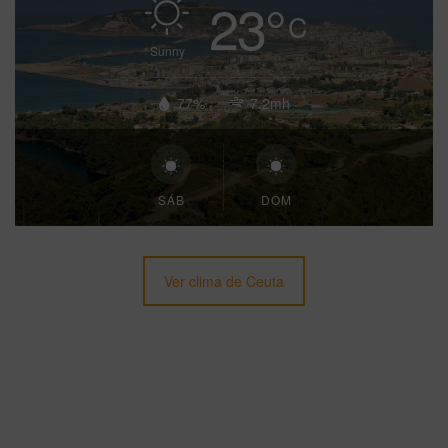
23
°
C
Sunny
77%
7.2mh
SÁB
DOM
Ver clima de Ceuta