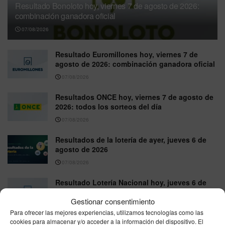
Resultado Bonoloto hoy, viernes 7 de agosto de 2026:
combinación ganadora oficial
07/08/2026
Resultado Euromillones hoy, viernes 7 de
agosto de 2026: combinación ganadora oficial
07/08/2026
Resultados ONCE hoy, viernes 7 de agosto de
2026: todos los sorteos del día
07/08/2026
Resultados de la lotería de ayer, jueves 6 de
agosto de 2026
07/08/2026
Resultado Lotería Nacional hoy, jueves 6 de
agosto de 2026: números premiados
Gestionar consentimiento
06/08/2026
Para ofrecer las mejores experiencias, utilizamos tecnologías como las
cookies para almacenar y/o acceder a la información del dispositivo. El