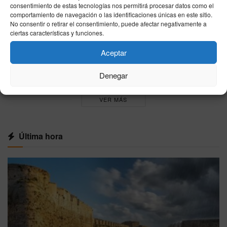
Resultado La Primitiva hoy, jueves 6 de agosto
consentimiento de estas tecnologías nos permitirá procesar datos como el
de 2026: combinación ganadora oficial
comportamiento de navegación o las identificaciones únicas en este sitio.
No consentir o retirar el consentimiento, puede afectar negativamente a
06/08/2026
ciertas características y funciones.
Resultado Bonoloto hoy, jueves 6 de agosto
Aceptar
de 2026: combinación ganadora oficial
06/08/2026
Denegar
VER MÁS
Última hora