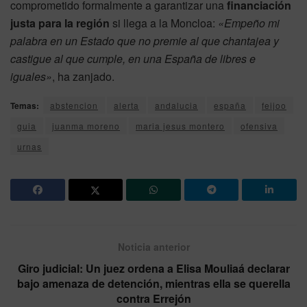
comprometido formalmente a garantizar una
financiación
justa para la región
si llega a la Moncloa:
«Empeño mi
palabra en un Estado que no premie al que chantajea y
castigue al que cumple, en una España de libres e
iguales»
, ha zanjado.
Temas:
abstencion
alerta
andalucia
españa
feijoo
guia
juanma moreno
maria jesus montero
ofensiva
urnas
Noticia anterior
Giro judicial: Un juez ordena a Elisa Mouliaá declarar
bajo amenaza de detención, mientras ella se querella
contra Errejón