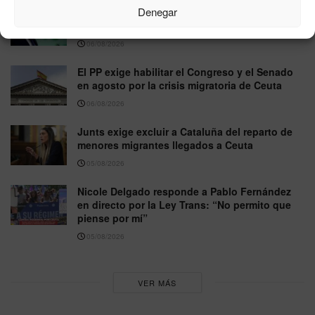
Denegar
Vox pide excluir a Marruecos del Mundial 2030
tras la crisis migratoria de Ceuta
06/08/2026
El PP exige habilitar el Congreso y el Senado
en agosto por la crisis migratoria de Ceuta
06/08/2026
Junts exige excluir a Cataluña del reparto de
menores migrantes llegados a Ceuta
05/08/2026
Nicole Delgado responde a Pablo Fernández
en directo por la Ley Trans: “No permito que
piense por mí”
05/08/2026
VER MÁS