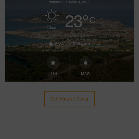
domingo, agosto 9, 2026
23
°
C
Clear
86%
5.4mh
LUN
MAR
Ver clima de Ceuta