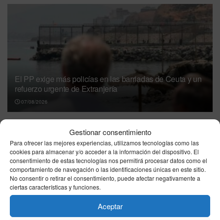
El PP exige más policías en las barriadas de Ceuta y un
refuerzo urgente de Extranjería
07/08/2026
Marlaska, Robles, Albares y Bolaños
Gestionar consentimiento
comparecerán en agosto en el Congreso por la
Para ofrecer las mejores experiencias, utilizamos tecnologías como las
crisis de Ceuta
cookies para almacenar y/o acceder a la información del dispositivo. El
07/08/2026
consentimiento de estas tecnologías nos permitirá procesar datos como el
comportamiento de navegación o las identificaciones únicas en este sitio.
Óscar Puente ironiza sobre la nueva denuncia
No consentir o retirar el consentimiento, puede afectar negativamente a
contra Vito Quiles con un breve mensaje:
ciertas características y funciones.
“¿Solo?”
Aceptar
06/08/2026