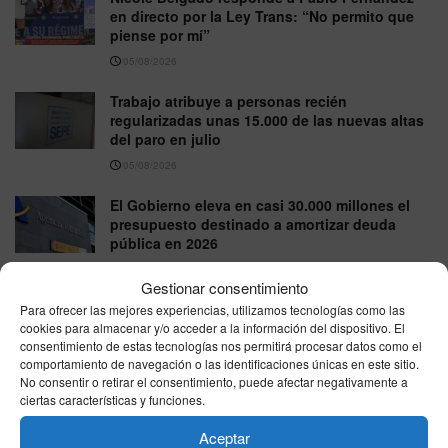
en directo por la Ley Trans: “No permito que
piense por mí”
05/08/2026
Trabajo atribuye a personas recién
regularizadas unas 15.000 de las nuevas altas
del paro en julio
05/08/2026
El Gobierno eleva en casi 30.000 millones el
presupuesto destinado a amortizar deuda
pública en 2026
05/08/2026
Gestionar consentimiento
El Gobierno destina 25 millones
Para ofrecer las mejores experiencias, utilizamos tecnologías como las
extraordinarios para atender a los menores
cookies para almacenar y/o acceder a la información del dispositivo. El
consentimiento de estas tecnologías nos permitirá procesar datos como el
migrantes llegados a Ceuta
comportamiento de navegación o las identificaciones únicas en este sitio.
04/08/2026
No consentir o retirar el consentimiento, puede afectar negativamente a
ciertas características y funciones.
Aceptar
VER MÁS