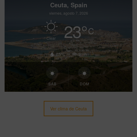
Ceuta, Spain
viernes, agosto 7, 2026
23
°
C
Clear
65%
9mh
SÁB
DOM
Ver clima de Ceuta