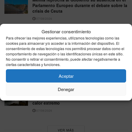
Parlamento Europeo durante el debate sobre la
crisis de Ceuta
07/08/2026
La Armada refuerza Ceuta con las fragatas
Gestionar consentimiento
‘Santa María’ y ‘Navarra’ junto al patrullero
Para ofrecer las mejores experiencias, utilizamos tecnologías como las
‘Rayo’
cookies para almacenar y/o acceder a la información del dispositivo. El
consentimiento de estas tecnologías nos permitirá procesar datos como el
07/08/2026
comportamiento de navegación o las identificaciones únicas en este sitio.
No consentir o retirar el consentimiento, puede afectar negativamente a
Las ayudas por viviendas destruidas en los
ciertas características y funciones.
incendios llegan hasta 15.120 euros y exigen
que sea la residencia habitual
Aceptar
07/08/2026
Denegar
España se parte en dos este viernes: hasta 41
grados en el sur mientras el norte esquiva el
calor extremo
07/08/2026
VER MÁS