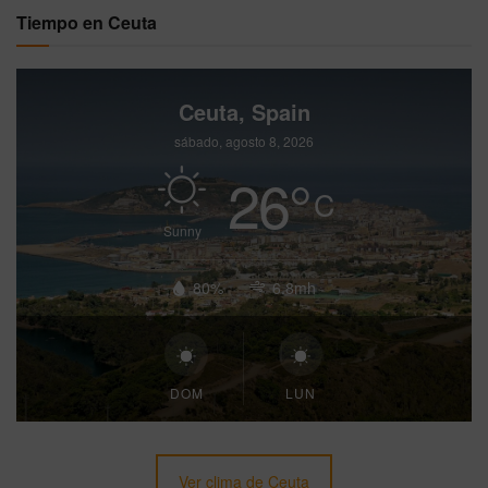
Tiempo en Ceuta
Ceuta, Spain
sábado, agosto 8, 2026
26
°
C
Sunny
80%
6.8mh
DOM
LUN
Ver clima de Ceuta