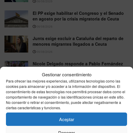
06/08/2026
El PP exige habilitar el Congreso y el Senado
en agosto por la crisis migratoria de Ceuta
06/08/2026
Junts exige excluir a Cataluña del reparto de
menores migrantes llegados a Ceuta
05/08/2026
Nicole Delgado responde a Pablo Fernández
en directo por la Ley Trans: “No permito que
Gestionar consentimiento
piense por mí”
Para ofrecer las mejores experiencias, utilizamos tecnologías como las
05/08/2026
cookies para almacenar y/o acceder a la información del dispositivo. El
consentimiento de estas tecnologías nos permitirá procesar datos como el
comportamiento de navegación o las identificaciones únicas en este sitio.
No consentir o retirar el consentimiento, puede afectar negativamente a
VER MÁS
ciertas características y funciones.
Aceptar
Última hora
Denegar