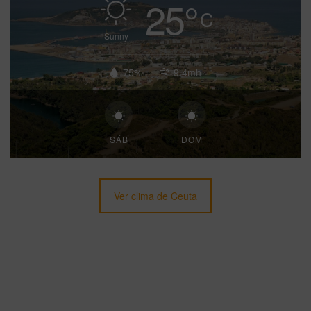
25
°
C
Sunny
75%
9.4mh
SÁB
DOM
Ver clima de Ceuta