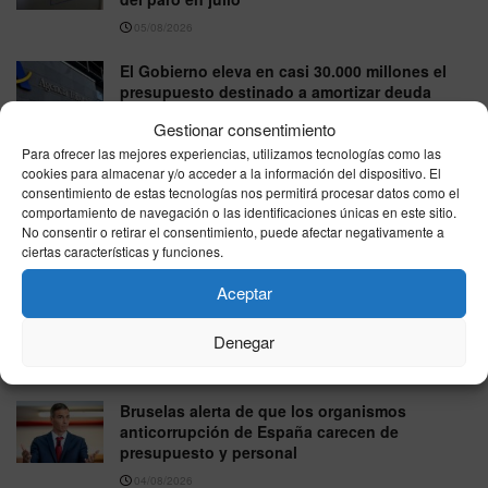
05/08/2026
El Gobierno eleva en casi 30.000 millones el
presupuesto destinado a amortizar deuda
pública en 2026
Gestionar consentimiento
05/08/2026
Para ofrecer las mejores experiencias, utilizamos tecnologías como las
cookies para almacenar y/o acceder a la información del dispositivo. El
El Gobierno destina 25 millones
consentimiento de estas tecnologías nos permitirá procesar datos como el
extraordinarios para atender a los menores
comportamiento de navegación o las identificaciones únicas en este sitio.
migrantes llegados a Ceuta
No consentir o retirar el consentimiento, puede afectar negativamente a
ciertas características y funciones.
04/08/2026
Aceptar
El PP europeo lleva la crisis de Ceuta al
Parlamento y acusa a Sánchez de poner en
riesgo la soberanía
Denegar
04/08/2026
Bruselas alerta de que los organismos
anticorrupción de España carecen de
presupuesto y personal
04/08/2026