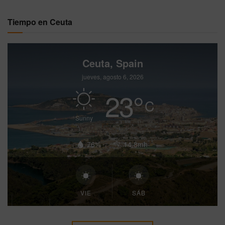
Tiempo en Ceuta
Ceuta, Spain
jueves, agosto 6, 2026
23
°
C
Sunny
76%
14.8mh
VIE
SÁB