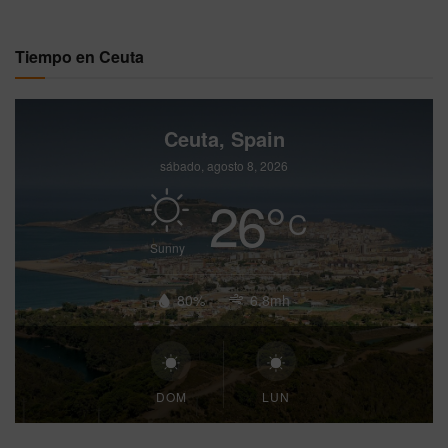
Tiempo en Ceuta
Ceuta, Spain
sábado, agosto 8, 2026
26
°
C
Sunny
80%
6.8mh
DOM
LUN