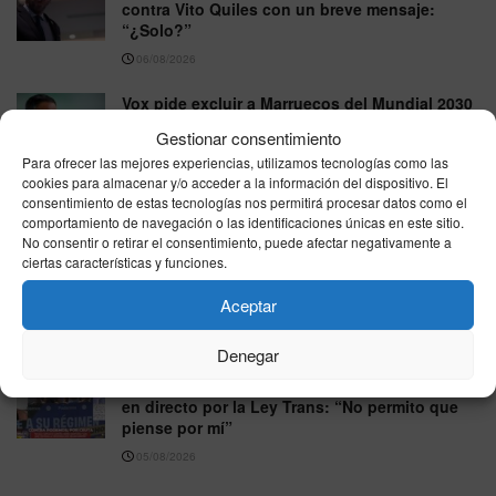
contra Vito Quiles con un breve mensaje:
“¿Solo?”
06/08/2026
Vox pide excluir a Marruecos del Mundial 2030
tras la crisis migratoria de Ceuta
Gestionar consentimiento
06/08/2026
Para ofrecer las mejores experiencias, utilizamos tecnologías como las
cookies para almacenar y/o acceder a la información del dispositivo. El
El PP exige habilitar el Congreso y el Senado
consentimiento de estas tecnologías nos permitirá procesar datos como el
en agosto por la crisis migratoria de Ceuta
comportamiento de navegación o las identificaciones únicas en este sitio.
No consentir o retirar el consentimiento, puede afectar negativamente a
06/08/2026
ciertas características y funciones.
Junts exige excluir a Cataluña del reparto de
Aceptar
menores migrantes llegados a Ceuta
05/08/2026
Denegar
Nicole Delgado responde a Pablo Fernández
en directo por la Ley Trans: “No permito que
piense por mí”
05/08/2026