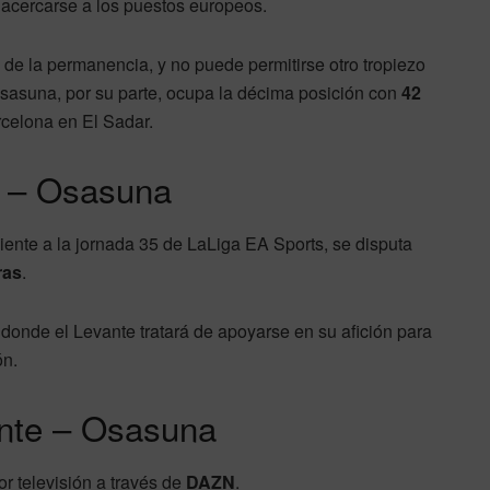
 acercarse a los puestos europeos.
o de la permanencia, y no puede permitirse otro tropiezo
 Osasuna, por su parte, ocupa la décima posición con
42
rcelona en El Sadar.
e – Osasuna
iente a la jornada 35 de LaLiga EA Sports, se disputa
ras
.
, donde el Levante tratará de apoyarse en su afición para
ón.
ante – Osasuna
or televisión a través de
DAZN
.