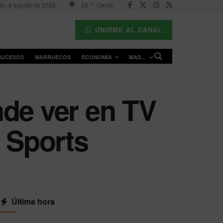
o, 8 agosto de 2026
26
Ceuta
°C
UNIRME AL CANAL
SUCESOS
MARRUECOS
ECONOMÍA
MAS…
nde ver en TV
A Sports
Última hora