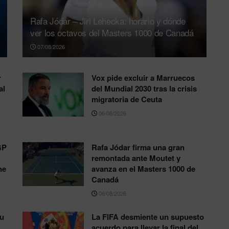
Rafa Jódar – Jiri Lehecka: horario y dónde
ver los octavos del Masters 1000 de Canadá
07/08/2026
r
Vox pide excluir a Marruecos
al
del Mundial 2030 tras la crisis
migratoria de Ceuta
06/08/2026
GP
Rafa Jódar firma una gran
remontada ante Moutet y
ne
avanza en el Masters 1000 de
Canadá
06/08/2026
su
La FIFA desmiente un supuesto
acuerdo para llevar la final del