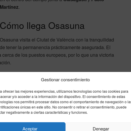
Martínez
.
Cómo llega Osasuna
Osasuna visita el Ciutat de València con la tranquilidad
de tener la permanencia prácticamente asegurada. El
 cerca de los puestos europeos, por lo que una victoria
ación.
n El Sadar, pero con buenas sensaciones competitivas y
Gestionar consentimiento
aja seguirá siendo
Víctor Muñoz
, mientras que
Raúl Moro
a ofrecer las mejores experiencias, utilizamos tecnologías como las cookies para
acenar y/o acceder a la información del dispositivo. El consentimiento de estas
nologías nos permitirá procesar datos como el comportamiento de navegación o la
ntificaciones únicas en este sitio. No consentir o retirar el consentimiento, puede
des muy distintas
ctar negativamente a ciertas características y funciones.
 la permanencia. Cualquier tropiezo puede dejarle en una
Aceptar
Denegar