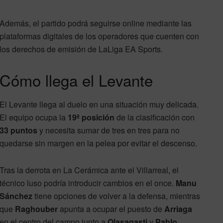
Además, el partido podrá seguirse online mediante las
plataformas digitales de los operadores que cuenten con
los derechos de emisión de LaLiga EA Sports.
Cómo llega el Levante
El Levante llega al duelo en una situación muy delicada.
El equipo ocupa la
19ª posición
de la clasificación con
33 puntos
y necesita sumar de tres en tres para no
quedarse sin margen en la pelea por evitar el descenso.
Tras la derrota en La Cerámica ante el Villarreal, el
técnico luso podría introducir cambios en el once.
Manu
Sánchez
tiene opciones de volver a la defensa, mientras
que
Raghouber
apunta a ocupar el puesto de
Arriaga
en el centro del campo junto a
Olasagasti
y
Pablo