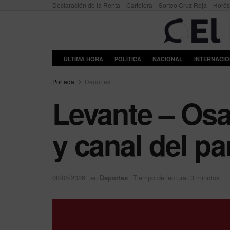
Declaración de la Renta
Cartelera
Sorteo Cruz Roja
Horó
ÚLTIMA HORA
POLÍTICA
NACIONAL
INTERNACI
Portada
Deportes
Levante – Osa
y canal del p
08/05/2026
en
Deportes
Tiempo de lectura: 3 minutos