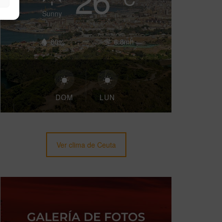
Sunny
80%
6.8mh
DOM
LUN
Ver clima de Ceuta