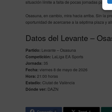
situación límite a falta de pocas jornadas para el
Osasuna, en cambio, mira hacia arriba. Sin la pr
oportunidad de acercarse a la séptima plaza y a
Datos del Levante – Os
Partido:
Levante – Osasuna
Competición:
LaLiga EA Sports
Jornada:
35
Fecha:
viernes 8 de mayo de 2026
Hora:
21:00 horas
Estadio:
Ciutat de València
Dónde ver:
DAZN
Compartir
8
Tweet
5