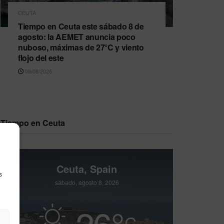
CEUTA
Tiempo en Ceuta este sábado 8 de
agosto: la AEMET anuncia poco
nuboso, máximas de 27°C y viento
flojo del este
08/08/2026
Tiempo en Ceuta
Ceuta, Spain
s
sábado, agosto 8, 2026
26
°
C