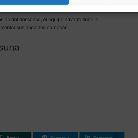
 final de la temporada.
esión del descenso, el equipo navarro tiene la
limentar sus opciones europeas.
asuna
Enviar
Compartir
Compartir
1