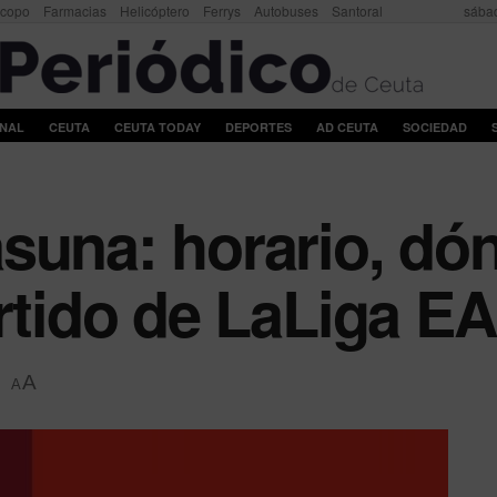
scopo
Farmacias
Helicóptero
Ferrys
Autobuses
Santoral
sábad
ONAL
CEUTA
CEUTA TODAY
DEPORTES
AD CEUTA
SOCIEDAD
suna: horario, dó
artido de LaLiga E
A
A