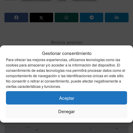
Noticia anterior
Tiempo en Ceuta hoy, martes 12 de mayo: AEMET
Gestionar consentimiento
avisa de intervalos nubosos con lluvia escasa y 21°C
Para ofrecer las mejores experiencias, utilizamos tecnologías como las
cookies para almacenar y/o acceder a la información del dispositivo. El
consentimiento de estas tecnologías nos permitirá procesar datos como el
Siguiente noticia
comportamiento de navegación o las identificaciones únicas en este sitio.
Avance de “Sueños de libertad” del martes 12 de
No consentir o retirar el consentimiento, puede afectar negativamente a
mayo: Digna y Gabriel unen fuerzas por la empresa
ciertas características y funciones.
Aceptar
Denegar
Otras
Noticias