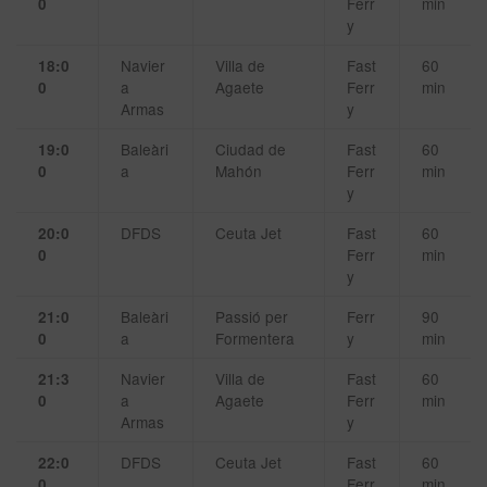
Ferr
min
0
y
Navier
Villa de
Fast
60
18:0
a
Agaete
Ferr
min
0
Armas
y
Baleàri
Ciudad de
Fast
60
19:0
a
Mahón
Ferr
min
0
y
DFDS
Ceuta Jet
Fast
60
20:0
Ferr
min
0
y
Baleàri
Passió per
Ferr
90
21:0
a
Formentera
y
min
0
Navier
Villa de
Fast
60
21:3
a
Agaete
Ferr
min
0
Armas
y
DFDS
Ceuta Jet
Fast
60
22:0
Ferr
min
0