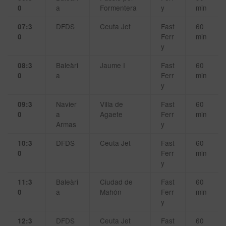
a
Formentera
y
min
0
DFDS
Ceuta Jet
Fast
60
07:3
Ferr
min
0
y
Baleàri
Jaume I
Fast
60
08:3
a
Ferr
min
0
y
Navier
Villa de
Fast
60
09:3
a
Agaete
Ferr
min
0
Armas
y
DFDS
Ceuta Jet
Fast
60
10:3
Ferr
min
0
y
Baleàri
Ciudad de
Fast
60
11:3
a
Mahón
Ferr
min
0
y
DFDS
Ceuta Jet
Fast
60
12:3