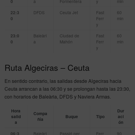
a
Formentera
y
min
0
DFDS
Ceuta Jet
Fast
60
22:3
Ferr
min
0
y
Baleàri
Ciudad de
Fast
60
23:0
a
Mahón
Ferr
min
0
y
Ruta Algeciras – Ceuta
En sentido contrario, las salidas desde Algeciras hacia
Ceuta arrancan a las 06:30 y se prolongan hasta las 23:30,
con horarios de Baleària, DFDS y Naviera Armas.
Hora
Dur
Compa
salid
Buque
Tipo
aci
ñía
a
ón
Baleàri
Passió per
Ferr
90
06:3