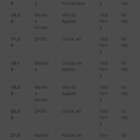
a
Formentera
y
min
0
Navier
Villa de
Fast
60
16:3
a
Agaete
Ferr
min
0
Armas
y
DFDS
Ceuta Jet
Fast
60
17:3
Ferr
min
0
y
Baleàri
Ciudad de
Fast
60
18:1
a
Mahón
Ferr
min
5
y
Navier
Villa de
Fast
60
19:3
a
Agaete
Ferr
min
0
Armas
y
DFDS
Ceuta Jet
Fast
60
20:3
Ferr
min
0
y
Baleàri
Passió per
Ferr
90
21:0