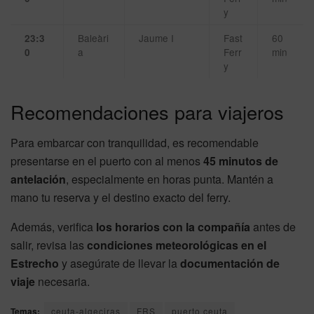
y
Baleàri
Jaume I
Fast
60
23:3
a
Ferr
min
0
y
Recomendaciones para viajeros
Para embarcar con tranquilidad, es recomendable
presentarse en el puerto con al menos
45 minutos de
antelación
, especialmente en horas punta. Mantén a
mano tu reserva y el destino exacto del ferry.
Además, verifica
los horarios con la compañía
antes de
salir, revisa las
condiciones meteorológicas en el
Estrecho
y asegúrate de llevar la
documentación de
viaje
necesaria.
Temas:
ceuta-algeciras
FRS
puerto ceuta