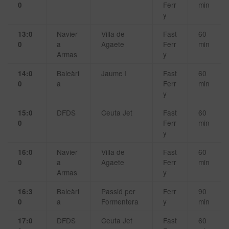
Ferr
min
0
y
Navier
Villa de
Fast
60
13:0
a
Agaete
Ferr
min
0
Armas
y
Baleàri
Jaume I
Fast
60
14:0
a
Ferr
min
0
y
DFDS
Ceuta Jet
Fast
60
15:0
Ferr
min
0
y
Navier
Villa de
Fast
60
16:0
a
Agaete
Ferr
min
0
Armas
y
Baleàri
Passió per
Ferr
90
16:3
a
Formentera
y
min
0
DFDS
Ceuta Jet
Fast
60
17:0