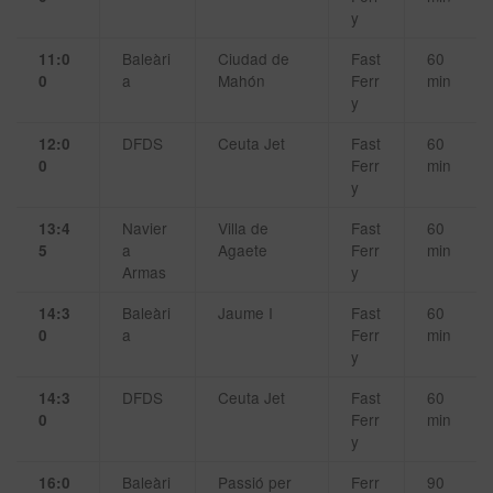
y
Baleàri
Ciudad de
Fast
60
11:0
a
Mahón
Ferr
min
0
y
DFDS
Ceuta Jet
Fast
60
12:0
Ferr
min
0
y
Navier
Villa de
Fast
60
13:4
a
Agaete
Ferr
min
5
Armas
y
Baleàri
Jaume I
Fast
60
14:3
a
Ferr
min
0
y
DFDS
Ceuta Jet
Fast
60
14:3
Ferr
min
0
y
Baleàri
Passió per
Ferr
90
16:0