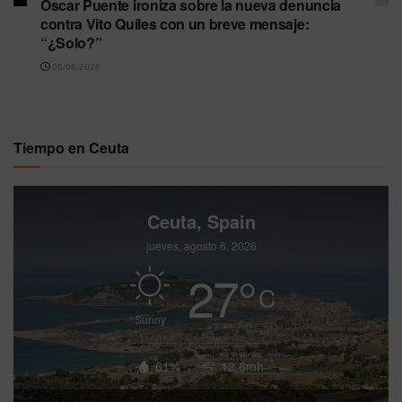
Óscar Puente ironiza sobre la nueva denuncia
contra Vito Quiles con un breve mensaje:
“¿Solo?”
06/08/2026
Tiempo en Ceuta
Ceuta, Spain
jueves, agosto 6, 2026
27
°
C
Sunny
61%
12.6mh