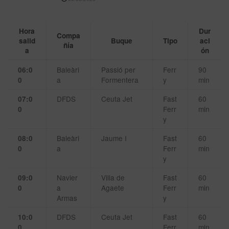
Hora
Dur
Compa
salid
Buque
Tipo
aci
ñía
a
ón
Baleàri
Passió per
Ferr
90
06:0
a
Formentera
y
min
0
DFDS
Ceuta Jet
Fast
60
07:0
Ferr
min
0
y
Baleàri
Jaume I
Fast
60
08:0
a
Ferr
min
0
y
Navier
Villa de
Fast
60
09:0
a
Agaete
Ferr
min
0
Armas
y
DFDS
Ceuta Jet
Fast
60
10:0
Ferr
min
0