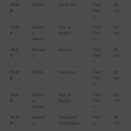
DFDS
Ceuta Jet
Fast
60
12:3
Ferr
min
0
y
Navier
Villa de
Fast
60
13:0
a
Agaete
Ferr
min
0
Armas
y
Baleàri
Jaume I
Fast
60
14:0
a
Ferr
min
0
y
DFDS
Ceuta Jet
Fast
60
15:0
Ferr
min
0
y
Navier
Villa de
Fast
60
16:0
a
Agaete
Ferr
min
0
Armas
y
Baleàri
Passió per
Ferr
90
16:3
a
Formentera
y
min
0