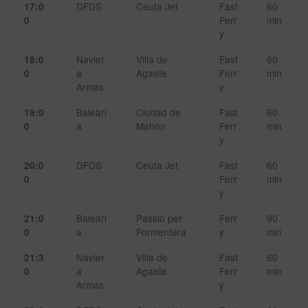
DFDS
Ceuta Jet
Fast
60
17:0
Ferr
min
0
y
Navier
Villa de
Fast
60
18:0
a
Agaete
Ferr
min
0
Armas
y
Baleàri
Ciudad de
Fast
60
19:0
a
Mahón
Ferr
min
0
y
DFDS
Ceuta Jet
Fast
60
20:0
Ferr
min
0
y
Baleàri
Passió per
Ferr
90
21:0
a
Formentera
y
min
0
Navier
Villa de
Fast
60
21:3
a
Agaete
Ferr
min
0
Armas
y