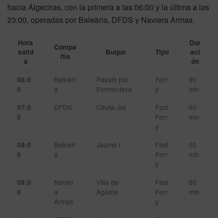
hacia Algeciras, con la primera a las 06:00 y la última a las
23:00, operadas por Baleària, DFDS y Naviera Armas.
Hora
Dur
Compa
salid
Buque
Tipo
aci
ñía
a
ón
Baleàri
Passió per
Ferr
90
06:0
a
Formentera
y
min
0
DFDS
Ceuta Jet
Fast
60
07:0
Ferr
min
0
y
Baleàri
Jaume I
Fast
60
08:0
a
Ferr
min
0
y
Navier
Villa de
Fast
60
09:0
a
Agaete
Ferr
min
0
Armas
y