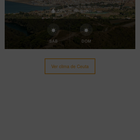
88%
9mh
SÁB
DOM
Ver clima de Ceuta