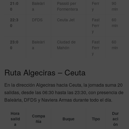
Baleàri
Passió per
Ferr
90
21:0
a
Formentera
y
min
0
DFDS
Ceuta Jet
Fast
60
22:3
Ferr
min
0
y
Baleàri
Ciudad de
Fast
60
23:0
a
Mahón
Ferr
min
0
y
Ruta Algeciras – Ceuta
En la dirección Algeciras hacia Ceuta, la jornada suma 20
salidas, desde las 06:30 hasta las 23:30, con presencia de
Baleària, DFDS y Naviera Armas durante todo el día.
Hora
Dur
Compa
salid
Buque
Tipo
aci
ñía
a
ón