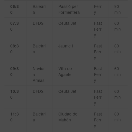
Baleàri
Passió per
Ferr
90
06:3
a
Formentera
y
min
0
DFDS
Ceuta Jet
Fast
60
07:3
Ferr
min
0
y
Baleàri
Jaume I
Fast
60
08:3
a
Ferr
min
0
y
Navier
Villa de
Fast
60
09:3
a
Agaete
Ferr
min
0
Armas
y
DFDS
Ceuta Jet
Fast
60
10:3
Ferr
min
0
y
Baleàri
Ciudad de
Fast
60
11:3
a
Mahón
Ferr
min
0
y