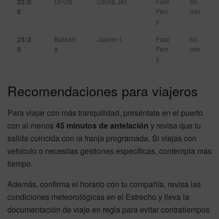
DFDS
Ceuta Jet
Fast
60
22:0
Ferr
min
0
y
Baleàri
Jaume I
Fast
60
23:3
a
Ferr
min
0
y
Recomendaciones para viajeros
Para viajar con más tranquilidad, preséntate en el puerto
con al menos
45 minutos de antelación
y revisa que tu
salida coincida con la franja programada. Si viajas con
vehículo o necesitas gestiones específicas, contempla más
tiempo.
Además, confirma el horario con tu compañía, revisa las
condiciones meteorológicas en el Estrecho y lleva la
documentación de viaje en regla para evitar contratiempos