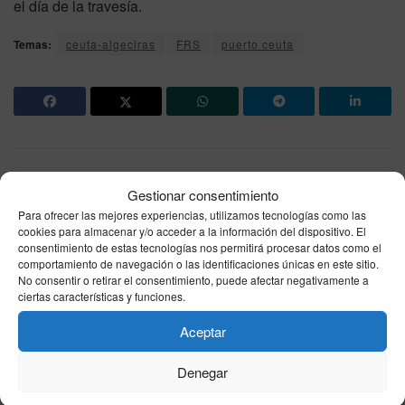
el día de la travesía.
Temas:
ceuta-algeciras
FRS
puerto ceuta
Noticia anterior
Gestionar consentimiento
El tiempo en Ceuta hoy, miércoles 27 de mayo: AEMET
Para ofrecer las mejores experiencias, utilizamos tecnologías como las
anuncia poco nuboso, 22°C y viento del Este
cookies para almacenar y/o acceder a la información del dispositivo. El
consentimiento de estas tecnologías nos permitirá procesar datos como el
Siguiente noticia
comportamiento de navegación o las identificaciones únicas en este sitio.
No consentir o retirar el consentimiento, puede afectar negativamente a
Avance de ‘Sueños de libertad’: Álvaro cambia sus
ciertas características y funciones.
planes y planea el secuestro de Juanito armado con
una pistola
Aceptar
Denegar