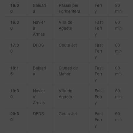
Baleàri
Passió per
Ferr
90
16:0
a
Formentera
y
min
0
Navier
Villa de
Fast
60
16:3
a
Agaete
Ferr
min
0
Armas
y
DFDS
Ceuta Jet
Fast
60
17:3
Ferr
min
0
y
Baleàri
Ciudad de
Fast
60
18:1
a
Mahón
Ferr
min
5
y
Navier
Villa de
Fast
60
19:3
a
Agaete
Ferr
min
0
Armas
y
DFDS
Ceuta Jet
Fast
60
20:3
Ferr
min
0
y