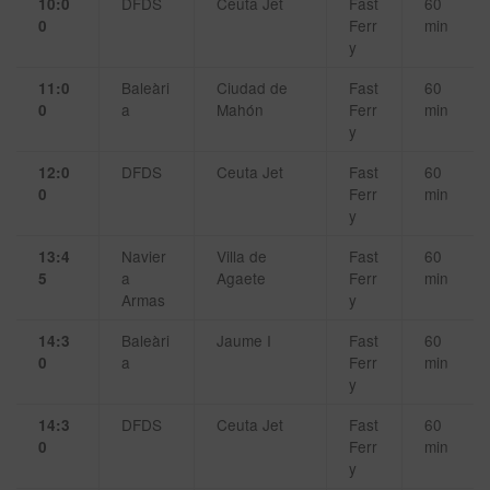
DFDS
Ceuta Jet
Fast
60
10:0
Ferr
min
0
y
Baleàri
Ciudad de
Fast
60
11:0
a
Mahón
Ferr
min
0
y
DFDS
Ceuta Jet
Fast
60
12:0
Ferr
min
0
y
Navier
Villa de
Fast
60
13:4
a
Agaete
Ferr
min
5
Armas
y
Baleàri
Jaume I
Fast
60
14:3
a
Ferr
min
0
y
DFDS
Ceuta Jet
Fast
60
14:3
Ferr
min
0
y