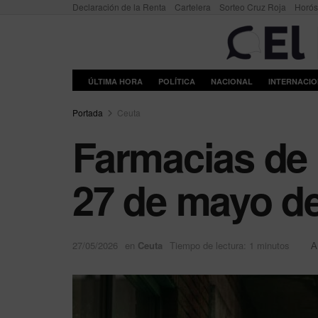
Declaración de la Renta
Cartelera
Sorteo Cruz Roja
Horó
ÚLTIMA HORA
POLÍTICA
NACIONAL
INTERNACI
Portada
Ceuta
Farmacias de 
27 de mayo d
27/05/2026
en
Ceuta
Tiempo de lectura: 1 minutos
A