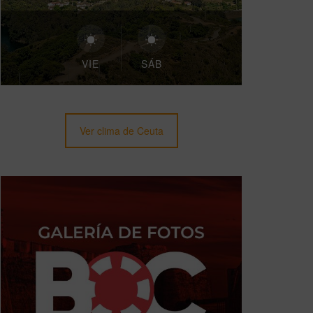
VIE
SÁB
Ver clima de Ceuta