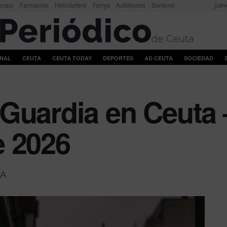
scopo
Farmacias
Helicóptero
Ferrys
Autobuses
Santoral
juev
ONAL
CEUTA
CEUTA TODAY
DEPORTES
AD CEUTA
SOCIEDAD
Guardia en Ceuta 
e 2026
A