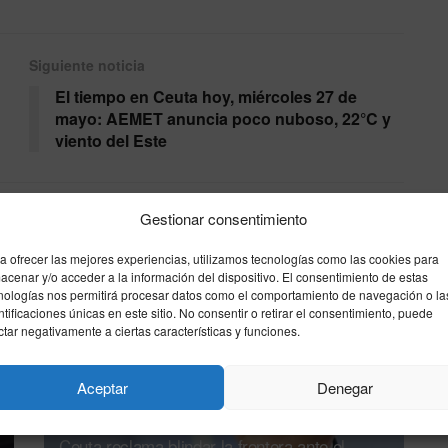
Siguiente noticia
El tiempo en Ceuta hoy, miércoles 27 de
mayo: AEMET anuncia poco nuboso, 22°C y
viento del Este
Gestionar consentimiento
a ofrecer las mejores experiencias, utilizamos tecnologías como las cookies para
acenar y/o acceder a la información del dispositivo. El consentimiento de estas
nologías nos permitirá procesar datos como el comportamiento de navegación o la
ntificaciones únicas en este sitio. No consentir o retirar el consentimiento, puede
ctar negativamente a ciertas características y funciones.
Aceptar
Denegar
Ceuta reclama blindar la frontera ante el