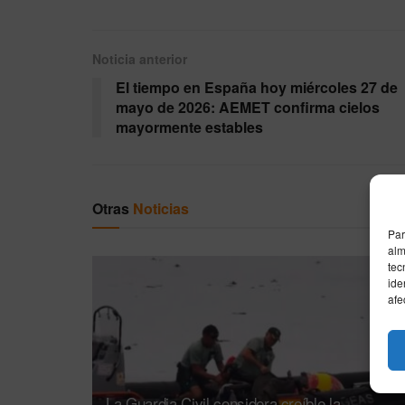
Noticia anterior
El tiempo en España hoy miércoles 27 de
mayo de 2026: AEMET confirma cielos
mayormente estables
Otras
Noticias
Par
alm
tec
ide
afe
La Guardia Civil considera creíble la