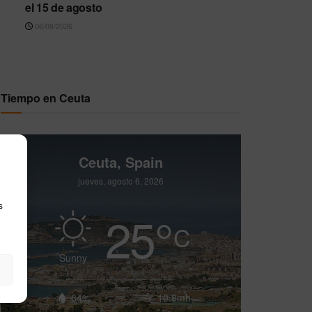
el 15 de agosto
06/08/2026
Tiempo en Ceuta
Ceuta, Spain
jueves, agosto 6, 2026
s
25
°
C
Sunny
64%
10.8mh