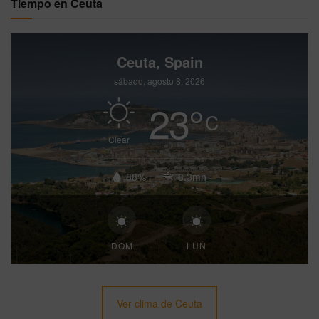
Tiempo en Ceuta
Ceuta, Spain
sábado, agosto 8, 2026
23
°
C
Clear
88%
8.3mh
DOM
LUN
Ver clima de Ceuta