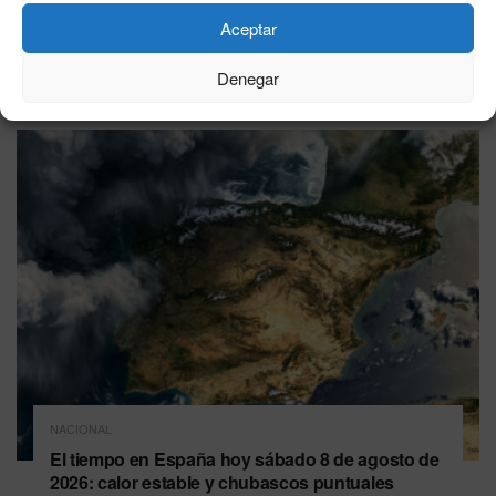
Aceptar
Farmacias de Guardia en Ceuta – 8 de agosto de
2026
Denegar
08/08/2026
NACIONAL
El tiempo en España hoy sábado 8 de agosto de
2026: calor estable y chubascos puntuales