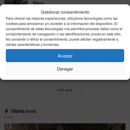
‘Rayo’
07/08/2026
Gestionar consentimiento
Para ofrecer las mejores experiencias, utilizamos tecnologías como las
Las ayudas por viviendas destruidas en los
cookies para almacenar y/o acceder a la información del dispositivo. El
incendios llegan hasta 15.120 euros y exigen
consentimiento de estas tecnologías nos permitirá procesar datos como el
que sea la residencia habitual
comportamiento de navegación o las identificaciones únicas en este sitio.
No consentir o retirar el consentimiento, puede afectar negativamente a
07/08/2026
ciertas características y funciones.
España se parte en dos este viernes: hasta 41
Aceptar
grados en el sur mientras el norte esquiva el
calor extremo
Denegar
07/08/2026
VER MÁS
Última hora