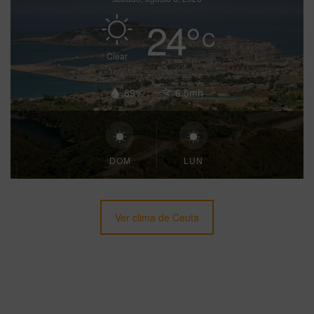
24
°
C
Clear
89%
6.5mh
DOM
LUN
Ver clima de Ceuta