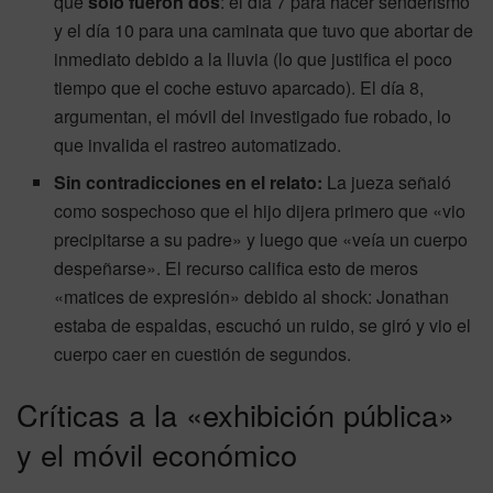
que
solo fueron dos
: el día 7 para hacer senderismo
y el día 10 para una caminata que tuvo que abortar de
inmediato debido a la lluvia (lo que justifica el poco
tiempo que el coche estuvo aparcado). El día 8,
argumentan, el móvil del investigado fue robado, lo
que invalida el rastreo automatizado.
Sin contradicciones en el relato:
La jueza señaló
como sospechoso que el hijo dijera primero que «vio
precipitarse a su padre» y luego que «veía un cuerpo
despeñarse». El recurso califica esto de meros
«matices de expresión» debido al shock: Jonathan
estaba de espaldas, escuchó un ruido, se giró y vio el
cuerpo caer en cuestión de segundos.
Críticas a la «exhibición pública»
y el móvil económico