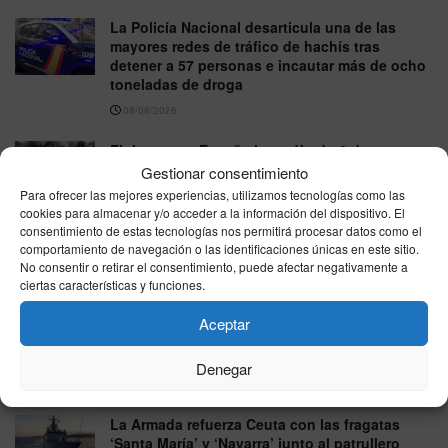
La Policía Nacional desarticula una de las
mayores redes de tráfico de hachís tras
detener a 57 personas e incautar más de ocho
toneladas de droga
08/08/2026
El tiempo en España hoy sábado 8 de agosto
de 2026: calor estable y chubascos puntuales
Gestionar consentimiento
Para ofrecer las mejores experiencias, utilizamos tecnologías como las
08/08/2026
cookies para almacenar y/o acceder a la información del dispositivo. El
consentimiento de estas tecnologías nos permitirá procesar datos como el
Interior refuerza Ceuta con otros 45 agentes de
comportamiento de navegación o las identificaciones únicas en este sitio.
la UIP y eleva a 270 el despliegue policial
No consentir o retirar el consentimiento, puede afectar negativamente a
07/08/2026
ciertas características y funciones.
Melilla reprocha al Gobierno su ausencia en el
Aceptar
Parlamento Europeo durante el debate sobre la
crisis de Ceuta
Denegar
07/08/2026
La Armada refuerza Ceuta con las fragatas
‘Santa María’ y ‘Navarra’ junto al patrullero