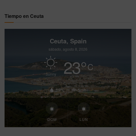
Tiempo en Ceuta
Ceuta, Spain
sábado, agosto 8, 2026
23
°
C
Sunny
89%
5mh
DOM
LUN