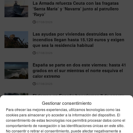
La Armada refuerza Ceuta con las fragatas
‘Santa María’ y ‘Navarra’ junto al patrullero
‘Rayo’
07/08/2026
Las ayudas por viviendas destruidas en los
incendios llegan hasta 15.120 euros y exigen
que sea la residencia habitual
07/08/2026
España se parte en dos este viernes: hasta 41
grados en el sur mientras el norte esquiva el
calor extremo
07/08/2026
El tiempo en España hoy viernes 7 de agosto
de 2026: panorama por zonas
Gestionar consentimiento
07/08/2026
Para ofrecer las mejores experiencias, utilizamos tecnologías como las
cookies para almacenar y/o acceder a la información del dispositivo. El
consentimiento de estas tecnologías nos permitirá procesar datos como el
Viajar de España a Italia ya no es igual:
comportamiento de navegación o las identificaciones únicas en este sitio.
controles de pasaporte y colas de hasta 90
No consentir o retirar el consentimiento, puede afectar negativamente a
minutos