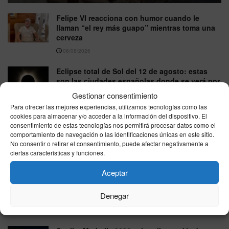
Felipe VI reacciona con humor cuando le
llaman “el rey más guapo” mientras toma una
cerveza
06/08/2026
Eclipse total de Sol del 12 de agosto: estas
son las ciudades españolas donde se verá por
completo
Gestionar consentimiento
06/08/2026
Para ofrecer las mejores experiencias, utilizamos tecnologías como las
cookies para almacenar y/o acceder a la información del dispositivo. El
La sequía pone bajo presión a la energía
consentimiento de estas tecnologías nos permitirá procesar datos como el
nuclear: Hungría reduce su principal central y
comportamiento de navegación o las identificaciones únicas en este sitio.
España vigila sus reservas
No consentir o retirar el consentimiento, puede afectar negativamente a
ciertas características y funciones.
06/08/2026
Aceptar
NOAA eleva al 81% la probabilidad de un El
Niño muy fuerte, pero los expertos piden
Denegar
cautela ante los pronósticos extremos
06/08/2026