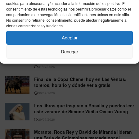
cookies para almacenar y/o acceder a la información del dispositivo. El
consentimiento de estas tecnologías nos permitirá procesar datos como el
Feria de la Albahaca de Huesca 2026: fechas,
comportamiento de navegación o las identificaciones únicas en este sitio.
No consentir o retirar el consentimiento, puede afectar negativamente a
carteles y entradas para ver a Roca Rey,
ciertas características y funciones.
Talavante y Emilio de Justo
03/08/2026
Aceptar
Morante de la Puebla sufre una herida de
Denegar
consideración en la mano y condiciona sus
próximos compromisos
31/07/2026
Final de la Copa Chenel hoy en Las Ventas:
toreros, horario y dónde verla gratis
30/07/2026
Los libros que inspiran a Rosalía y puedes leer
este verano: de Simone Weil a Ocean Vuong
29/07/2026
Morante, Roca Rey y David de Miranda lideran
una Feria de Colombinas marcada por el