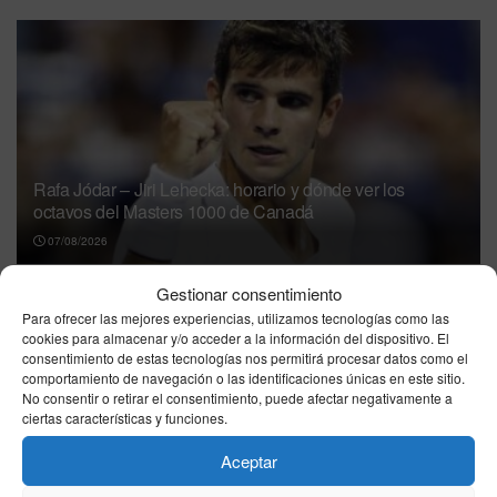
Rafa Jódar – Jiri Lehecka: horario y dónde ver los
octavos del Masters 1000 de Canadá
07/08/2026
Gestionar consentimiento
España no puede expulsar por sí sola a
Marruecos del Mundial 2030: estas son las
Para ofrecer las mejores experiencias, utilizamos tecnologías como las
opciones que tiene ante la FIFA
cookies para almacenar y/o acceder a la información del dispositivo. El
consentimiento de estas tecnologías nos permitirá procesar datos como el
07/08/2026
comportamiento de navegación o las identificaciones únicas en este sitio.
No consentir o retirar el consentimiento, puede afectar negativamente a
Vox pide excluir a Marruecos del Mundial 2030
ciertas características y funciones.
tras la crisis migratoria de Ceuta
Aceptar
06/08/2026