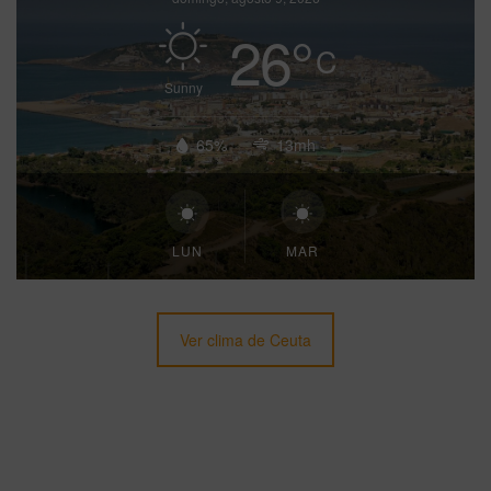
26
°
C
Sunny
65%
13mh
LUN
MAR
Ver clima de Ceuta