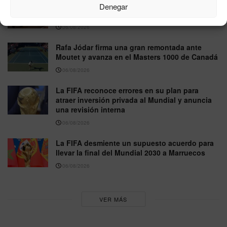
GP de Gran Bretaña de MotoGP 2026: horarios
Denegar
y dónde ver en directo la carrera de Silverstone
06/08/2026
Rafa Jódar firma una gran remontada ante
Moutet y avanza en el Masters 1000 de Canadá
06/08/2026
La FIFA reconoce errores en su plan para
atraer inversión privada al Mundial y anuncia
una revisión interna
06/08/2026
La FIFA desmiente un supuesto acuerdo para
llevar la final del Mundial 2030 a Marruecos
06/08/2026
VER MÁS