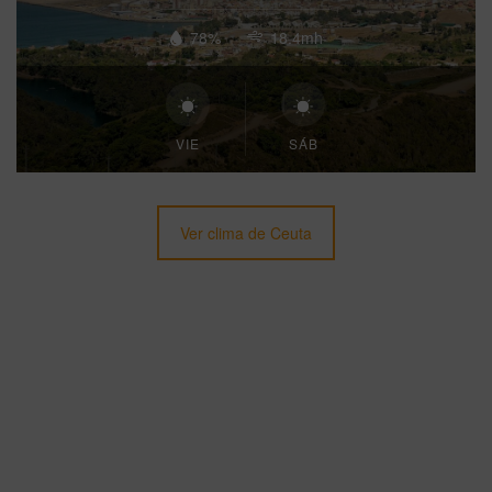
78%
18.4mh
VIE
SÁB
Ver clima de Ceuta