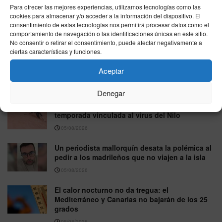
Multan a una pareja por mantener relaciones sexuales
Para ofrecer las mejores experiencias, utilizamos tecnologías como las
mientras conducía por la A-7 en Marbella
cookies para almacenar y/o acceder a la información del dispositivo. El
consentimiento de estas tecnologías nos permitirá procesar datos como el
05/08/2026
comportamiento de navegación o las identificaciones únicas en este sitio.
No consentir o retirar el consentimiento, puede afectar negativamente a
ciertas características y funciones.
Jorge Rey y la AEMET apuntan a otro episodio
de calor en agosto, aunque todavía sin fecha
Aceptar
confirmada
05/08/2026
Denegar
Andalucía confirma la primera muerte de la
temporada vinculada al virus del Nilo
05/08/2026
Un periodista mallorquín desata la polémica al
pedir a los madrileños que no viajen a la isla
05/08/2026
El calor nocturno no da tregua: el
Mediterráneo y Canarias no bajarán de los 25
grados
05/08/2026