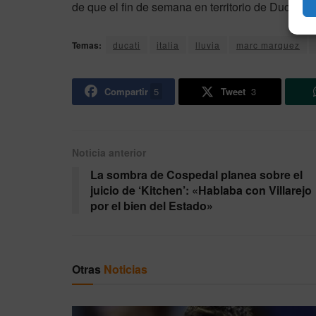
de que el fin de semana en territorio de Ducati
Temas:
ducati
italia
lluvia
marc marquez
Compartir
5
Tweet
3
Noticia anterior
La sombra de Cospedal planea sobre el
juicio de ‘Kitchen’: «Hablaba con Villarejo
por el bien del Estado»
Otras
Noticias