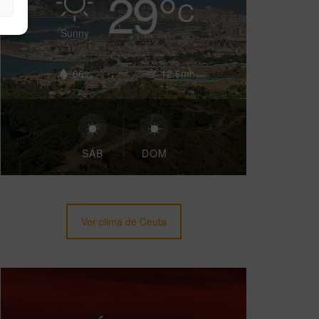
29
°
C
Sunny
66%
12.6mh
SÁB
DOM
Ver clima de Ceuta