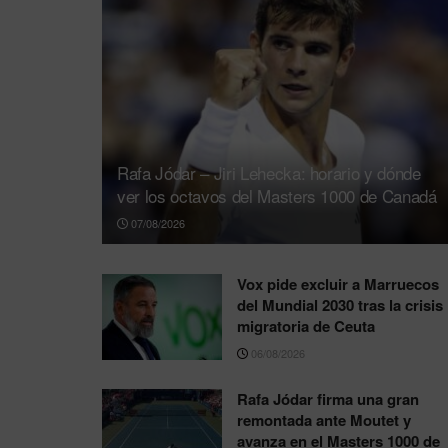
Rafa Jódar – Jiri Lehecka: horario y dónde
ver los octavos del Masters 1000 de Canadá
07/08/2026
Vox pide excluir a Marruecos
del Mundial 2030 tras la crisis
migratoria de Ceuta
06/08/2026
Rafa Jódar firma una gran
remontada ante Moutet y
avanza en el Masters 1000 de