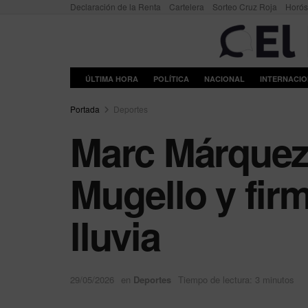
Declaración de la Renta
Cartelera
Sorteo Cruz Roja
Horó
ÚLTIMA HORA
POLÍTICA
NACIONAL
INTERNACI
Portada
Deportes
Marc Márquez 
Mugello y firm
lluvia
29/05/2026
en
Deportes
Tiempo de lectura: 3 minutos