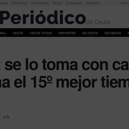
scopo
Farmacias
Helicóptero
Ferrys
Autobuses
Santoral
viern
ONAL
CEUTA
CEUTA TODAY
DEPORTES
AD CEUTA
SOCIEDAD
se lo toma con c
a el 15º mejor tie
A
A