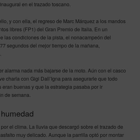
 inaugural en el trazado toscano.
ello, y con ella, el regreso de Marc Márquez a los mandos
tos libres (FP1) del Gran Premio de Italia. En un
de las condiciones de la pista, el nonacampeón del
.177 segundos del mejor tiempo de la mañana,
.
er alarma nada más bajarse de la moto. Aún con el casco
ve charla con Gigi Dall’Igna para asegurarle que todo
 eran buenas y que la estrategia pasaba por ir
fin de semana.
e humedad
or el clima. La lluvia que descargó sobre el trazado de
sfalto muy delicado. Aunque la parrilla optó por montar