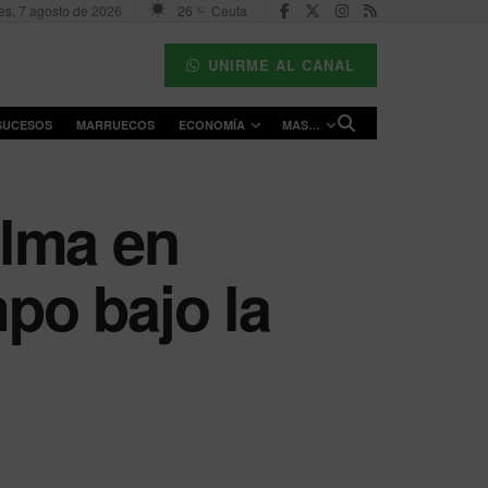
es, 7 agosto de 2026
26
Ceuta
°C
UNIRME AL CANAL
SUCESOS
MARRUECOS
ECONOMÍA
MAS…
alma en
mpo bajo la