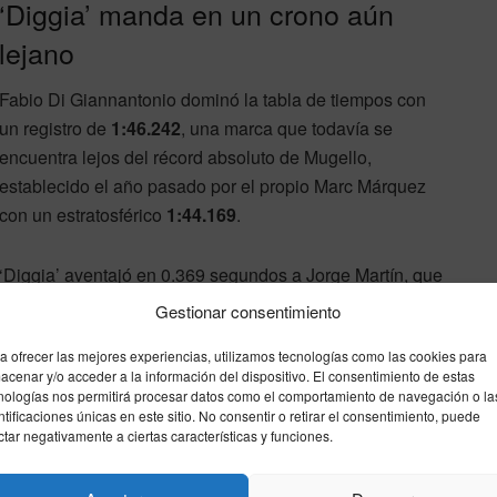
‘Diggia’ manda en un crono aún
lejano
Fabio Di Giannantonio dominó la tabla de tiempos con
un registro de
1:46.242
, una marca que todavía se
encuentra lejos del récord absoluto de Mugello,
establecido el año pasado por el propio Marc Márquez
con un estratosférico
1:44.169
.
‘Diggia’ aventajó en 0.369 segundos a Jorge Martín, que
terminó segundo. El ‘top 10’ de la sesión lo completaron
Gestionar consentimiento
 Acosta, Fermín Aldeguer, Pecco Bagnaia, Raúl Fernández
a ofrecer las mejores experiencias, utilizamos tecnologías como las cookies para
presentación española, Joan Mir concluyó 13º, Márquez
acenar y/o acceder a la información del dispositivo. El consentimiento de estas
el regreso a la competición del probador Cal Crutchlow,
nologías nos permitirá procesar datos como el comportamiento de navegación o la
ntificaciones únicas en este sitio. No consentir o retirar el consentimiento, puede
ctar negativamente a ciertas características y funciones.
orizando las sensaciones sobre el cronómetro, consciente