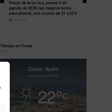
Precio de la luz hoy, jueves 6 de
agosto de 2026: las mejores horas
para ahorrar, con un pico de 21 a 22 h
06/08/2026
Tiempo en Ceuta
Ceuta, Spain
jueves, agosto 6, 2026
22
°
s
C
Clear