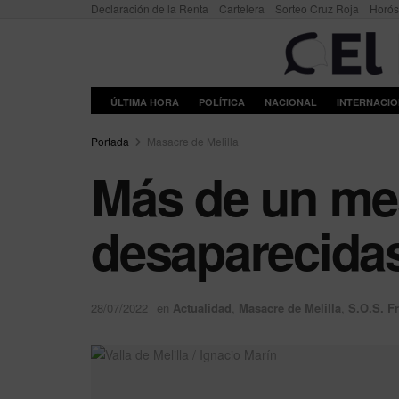
Declaración de la Renta
Cartelera
Sorteo Cruz Roja
Horó
ÚLTIMA HORA
POLÍTICA
NACIONAL
INTERNACI
Portada
Masacre de Melilla
Más de un me
desaparecida
28/07/2022
en
Actualidad
,
Masacre de Melilla
,
S.O.S. F