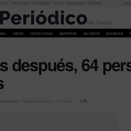
scopo
Farmacias
Helicóptero
Ferrys
Autobuses
Santoral
juev
ONAL
CEUTA
CEUTA TODAY
DEPORTES
AD CEUTA
SOCIEDAD
s después, 64 per
s
A
rontera Sur
Tiempo de lectura: 1 minutos
A