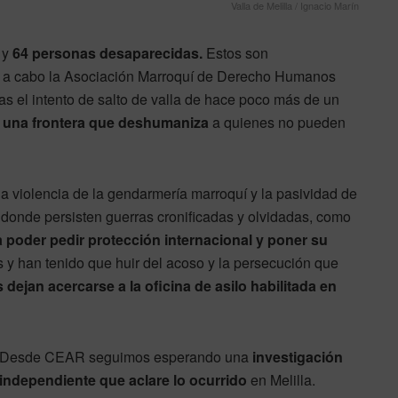
Valla de Melilla / Ignacio Marín
 y
64 personas desaparecidas.
Estos son
ado a cabo la Asociación Marroquí de Derecho Humanos
s el intento de salto de valla de hace poco más de un
 una frontera que deshumaniza
a quienes no pueden
 violencia de la gendarmería marroquí y la pasividad de
 donde persisten guerras cronificadas y olvidadas, como
 poder pedir protección internacional y poner su
s y han tenido que huir del acoso y la persecución que
s dejan acercarse a la oficina de asilo habilitada en
Desde CEAR seguimos esperando una
investigación
independiente que aclare lo ocurrido
en Melilla.