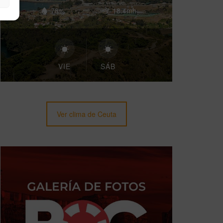
78%
18.4mh
VIE
SÁB
Ver clima de Ceuta