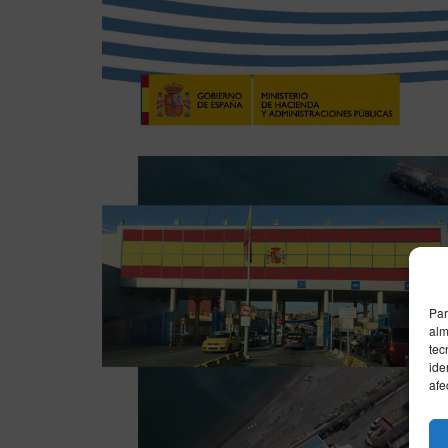
Par
alm
tec
ide
afe