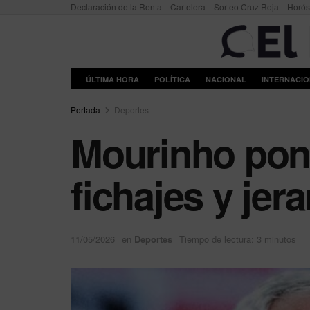
Declaración de la Renta
Cartelera
Sorteo Cruz Roja
Horó
ÚLTIMA HORA
POLÍTICA
NACIONAL
INTERNACI
Portada
Deportes
Mourinho pone
fichajes y jer
11/05/2026
en
Deportes
Tiempo de lectura: 3 minutos