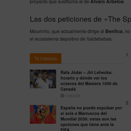
proyecto que sustituiría al de
Álvaro Arbeloa
.
Las dos peticiones de «The S
Mourinho, que actualmente dirige al
Benfica
, no
el ecosistema deportivo de Valdebebas:
Te interesa
Rafa Jódar – Jiri Lehecka:
horario y dónde ver los
octavos del Masters 1000 de
Canadá
07/08/2026
España no puede expulsar por
sí sola a Marruecos del
Mundial 2030: estas son las
opciones que tiene ante la
FIFA