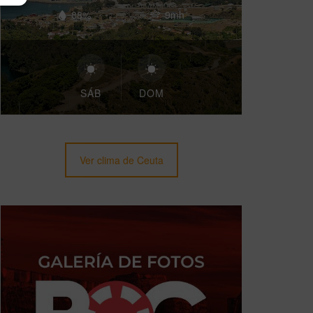
88%
9mh
SÁB
DOM
Ver clima de Ceuta