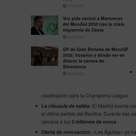
07/08/2026
Vox pide excluir a Marruecos
del Mundial 2030 tras la crisis
migratoria de Ceuta
06/08/2026
GP de Gran Bretaña de MotoGP
2026: horarios y dónde ver en
directo la carrera de
Silverstone
06/08/2026
clasificación para la Champions League.
La cláusula de salida:
El Madrid cuenta co
el último partido del Benfica. Durante ese p
cercana a los
3 millones de euros
.
Oferta de renovación:
«Las Águilas» ya ha