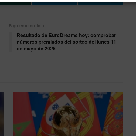
Siguiente noticia
Resultado de EuroDreams hoy: comprobar
números premiados del sorteo del lunes 11
de mayo de 2026