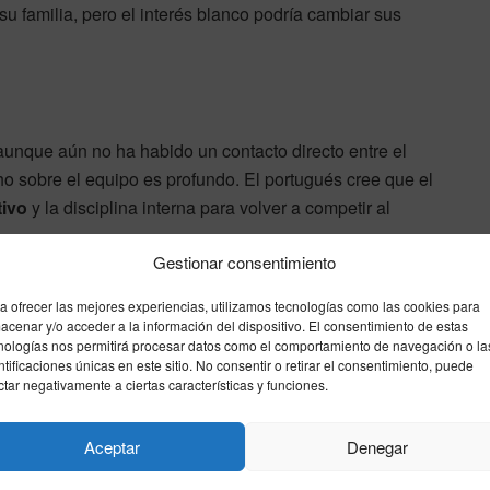
su familia, pero el interés blanco podría cambiar sus
unque aún no ha habido un contacto directo entre el
nho sobre el equipo es profundo. El portugués cree que el
ivo
y la disciplina interna para volver a competir al
Gestionar consentimiento
róxima semana será decisiva para ver si el técnico de
a ofrecer las mejores experiencias, utilizamos tecnologías como las cookies para
laureado de Europa.
acenar y/o acceder a la información del dispositivo. El consentimiento de estas
nologías nos permitirá procesar datos como el comportamiento de navegación o la
ntificaciones únicas en este sitio. No consentir o retirar el consentimiento, puede
mourinho
operacion
Real Madrid
regreso
ctar negativamente a ciertas características y funciones.
Aceptar
Denegar
Enviar
Compartir
Compartir
10