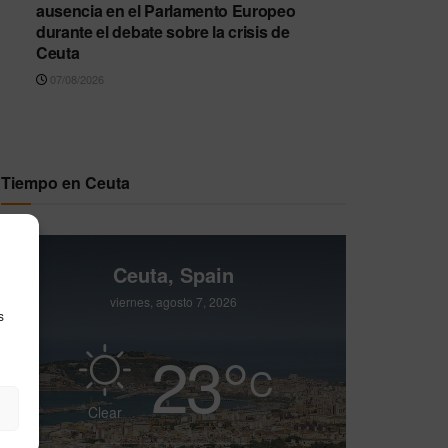
ausencia en el Parlamento Europeo
durante el debate sobre la crisis de
Ceuta
07/08/2026
Tiempo en Ceuta
Ceuta, Spain
viernes, agosto 7, 2026
s
23
°
C
Clear