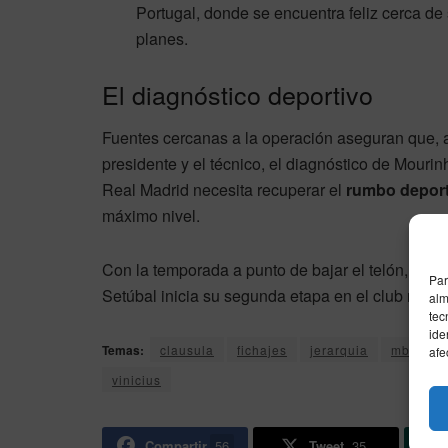
Portugal, donde se encuentra feliz cerca de 
planes.
El diagnóstico deportivo
Fuentes cercanas a la operación aseguran que, a
presidente y el técnico, el diagnóstico de Mouri
Real Madrid necesita recuperar el
rumbo deport
máximo nivel.
Con la temporada a punto de bajar el telón, la p
Par
Setúbal inicia su segunda etapa en el club más 
alm
tec
ide
Temas:
clausula
fichajes
jerarquia
mbappe
afe
vinicius
Compartir
56
Tweet
35