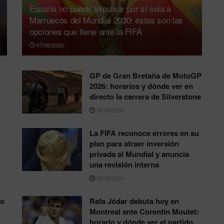
España no puede expulsar por sí sola a
Marruecos del Mundial 2030: estas son las
opciones que tiene ante la FIFA
07/08/2026
GP de Gran Bretaña de MotoGP
2026: horarios y dónde ver en
directo la carrera de Silverstone
06/08/2026
La FIFA reconoce errores en su
plan para atraer inversión
privada al Mundial y anuncia
una revisión interna
06/08/2026
to
Rafa Jódar debuta hoy en
Montreal ante Corentin Moutet:
horario y dónde ver el partido