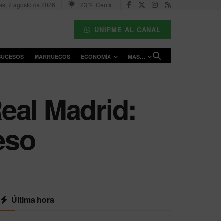
es, 7 agosto de 2026
23
Ceuta
°C
UNIRME AL CANAL
SUCESOS
MARRUECOS
ECONOMÍA
MAS…
eal Madrid:
eso
Última hora