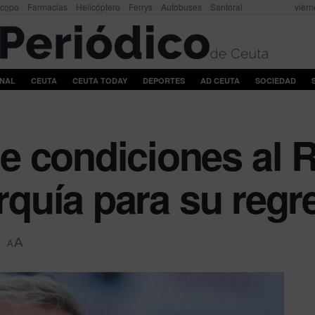
scopo
Farmacias
Helicóptero
Ferrys
Autobuses
Santoral
viern
ONAL
CEUTA
CEUTA TODAY
DEPORTES
AD CEUTA
SOCIEDAD
 condiciones al R
arquía para su regr
A
A