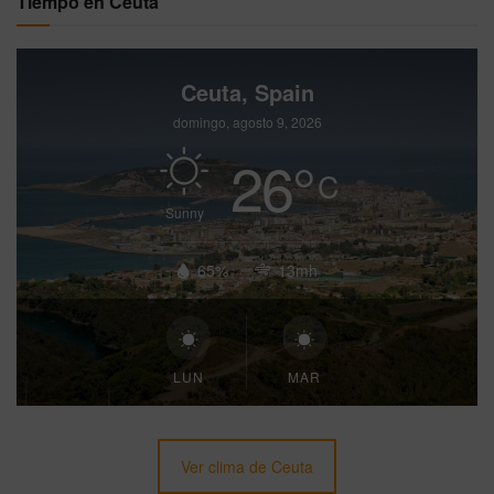
Tiempo en Ceuta
Ceuta, Spain
domingo, agosto 9, 2026
26
°
C
Sunny
65%
13mh
LUN
MAR
Ver clima de Ceuta