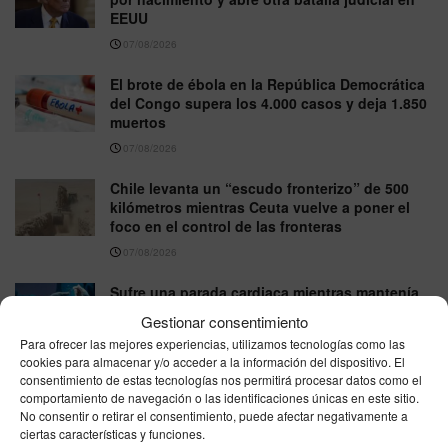
EEUU
07/08/2026
El brote de ébola en la República Democrática
del Congo supera los 4.000 casos y deja 1.850
muertos
07/08/2026
Chile levanta un “escudo fronterizo” de 500
kilómetros mientras Ceuta vuelve a poner el
foco en el control de las fronteras
07/08/2026
Sufre una parada cardiaca mientras mantenía
relaciones con su esposa y su caso impulsa
Gestionar consentimiento
una ley sobre donación de órganos en EEUU
Para ofrecer las mejores experiencias, utilizamos tecnologías como las
07/08/2026
cookies para almacenar y/o acceder a la información del dispositivo. El
consentimiento de estas tecnologías nos permitirá procesar datos como el
Tiroteo en un instituto de Tailandia deja al
comportamiento de navegación o las identificaciones únicas en este sitio.
menos seis muertos y 15 heridos
No consentir o retirar el consentimiento, puede afectar negativamente a
ciertas características y funciones.
07/08/2026