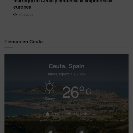
marroquí en Ceuta y denuncia la «hipocresía»
europea
10/08/2026
Tiempo en Ceuta
Ceuta, Spain
lunes, agosto 10, 2026
26
°
C
Sunny
58%
15.1mh