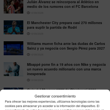
Julián Álvarez se reincorpora al Atlético en
medio de los rumores con el FC Barcelona
10/08/2026
El Manchester City prepara casi 270 millones
para suplir la partida de Rodri
10/08/2026
Williams mueve ficha ante las dudas de Carlos
Sainz y ya negocia con Sergio Pérez para 2027
10/08/2026
Mbappé pone fin a 19 años con Nike y negocia
un nuevo acuerdo millonario con una marca
inesperada
10/08/2026
Guía del Masters 1000 de Cincinnati 2026:
fechas, premios económicos, transmisión en
Gestionar consentimiento
directo y la baja de Carlos Alcaraz
Para ofrecer las mejores experiencias, utilizamos tecnologías como las
cookies para almacenar y/o acceder a la información del dispositivo. El
08/08/2026