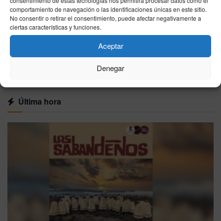
consentimiento de estas tecnologías nos permitirá procesar datos como el
comportamiento de navegación o las identificaciones únicas en este sitio.
Rafa Jódar – Jiri Lehecka: horario y dónde ver
No consentir o retirar el consentimiento, puede afectar negativamente a
los octavos del Masters 1000 de Canadá
ciertas características y funciones.
07/08/2026
Aceptar
VER MÁS
Denegar
Última hora