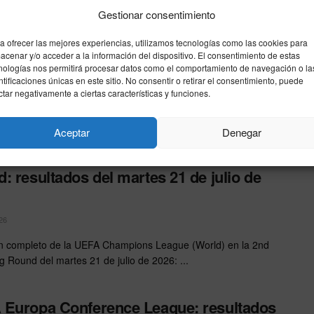
Champions League: resultados de la 2ª
Gestionar consentimiento
 de clasificación (22/07/2026)
a ofrecer las mejores experiencias, utilizamos tecnologías como las cookies para
26
acenar y/o acceder a la información del dispositivo. El consentimiento de estas
nologías nos permitirá procesar datos como el comportamiento de navegación o la
con todos los marcadores de la 2ª ronda de clasificación de la
ntificaciones únicas en este sitio. No consentir o retirar el consentimiento, puede
mpions League del 22 de julio ...
ctar negativamente a ciertas características y funciones.
Aceptar
Denegar
Champions League | 2nd Qualifying
: resultados del martes 21 de julio de
26
 completo de la UEFA Champions League (World) en la 2nd
ng Round del martes 21 de julio de 2026: ...
Europa Conference League: resultados