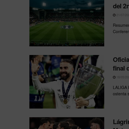
del 2
21/07/20
Resumen 
Conferen
Ofici
final
18/05/20
LALIGA E
ostenta 
Lágri