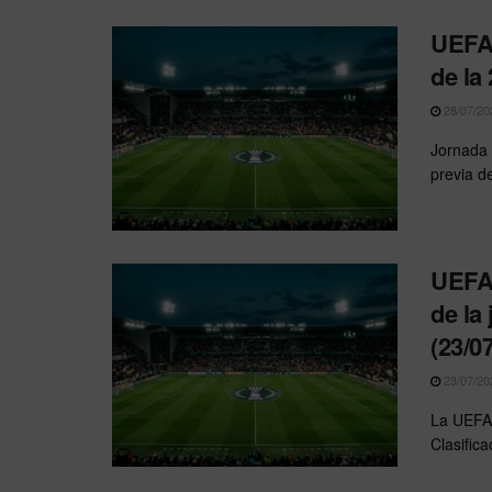
UEFA 
de la
28/07/20
Jornada 
previa de
UEFA 
de la
(23/0
23/07/20
La UEFA 
Clasific