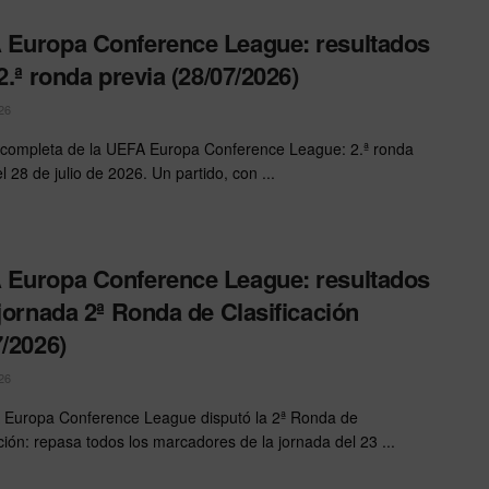
Europa Conference League: resultados
 2.ª ronda previa (28/07/2026)
26
completa de la UEFA Europa Conference League: 2.ª ronda
l 28 de julio de 2026. Un partido, con ...
Europa Conference League: resultados
 jornada 2ª Ronda de Clasificación
7/2026)
26
Europa Conference League disputó la 2ª Ronda de
ación: repasa todos los marcadores de la jornada del 23 ...