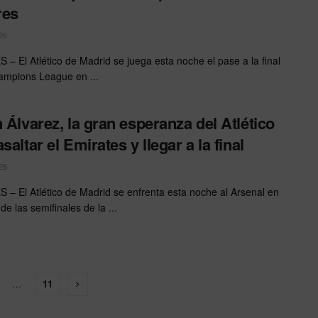
res
26
– El Atlético de Madrid se juega esta noche el pase a la final
ampions League en ...
n Álvarez, la gran esperanza del Atlético
saltar el Emirates y llegar a la final
26
– El Atlético de Madrid se enfrenta esta noche al Arsenal en
 de las semifinales de la ...
…
11