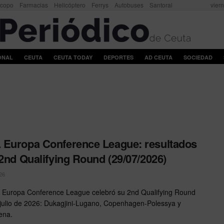
scopo
Farmacias
Helicóptero
Ferrys
Autobuses
Santoral
vier
ONAL
CEUTA
CEUTA TODAY
DEPORTES
AD CEUTA
SOCIEDAD
Europa Conference League: resultados
 2nd Qualifying Round (29/07/2026)
26
Europa Conference League celebró su 2nd Qualifying Round
 julio de 2026: Dukagjini-Lugano, Copenhagen-Polessya y
ena.