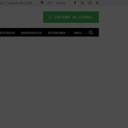
nes, 7 agosto de 2026
26
Ceuta
°C
UNIRME AL CANAL
SUCESOS
MARRUECOS
ECONOMÍA
MAS…