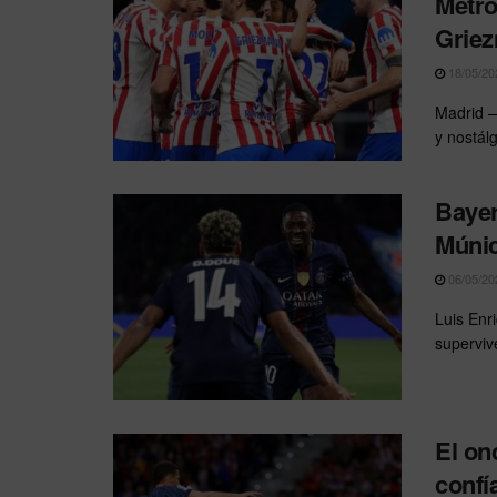
Metro
Grie
18/05/20
Madrid —
y nostálg
Bayer
Múnic
06/05/20
Luis Enr
superviv
El on
confí