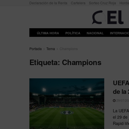
Declaración de la Renta
Cartelera
Sorteo Cruz Roja
Horó
ÚLTIMA HORA
POLÍTICA
NACIONAL
INTERNACI
Portada
Tema
Champions
Etiqueta:
Champions
UEFA 
de la
29/07/20
La UEFA 
el 29 de
Rapid-Vi