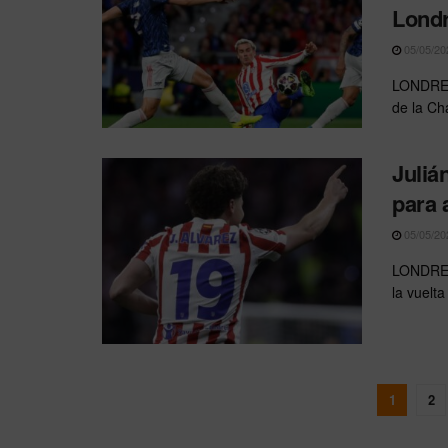
Lond
05/05/20
LONDRES 
de la Ch
Juliá
para a
05/05/20
LONDRES 
la vuelta
1
2