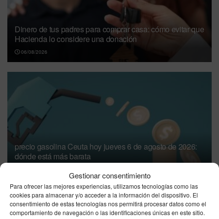
Dinero de tus padres para comprar casa: cómo evitar que
Hacienda lo considere una donación
06/08/2026
precio gasolina Ceuta hoy jueves 6 de agosto de 2026:
dónde está más barata
06/08/2026
Gestionar consentimiento
Para ofrecer las mejores experiencias, utilizamos tecnologías como las
Precio de la luz hoy, jueves 6 de agosto de
cookies para almacenar y/o acceder a la información del dispositivo. El
2026: las mejores horas para ahorrar, con un
consentimiento de estas tecnologías nos permitirá procesar datos como el
pico de 21 a 22 h
comportamiento de navegación o las identificaciones únicas en este sitio.