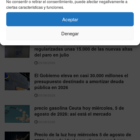
No consentir o retirar el consentimiento, puede afectar negativamente a
06/08/2026
ciertas características y funciones.
IBEX 35 hoy miércoles 5 de agosto de 2026:
Aceptar
cierra al alza hasta 20.057 puntos
05/08/2026
Denegar
Trabajo atribuye a personas recién
regularizadas unas 15.000 de las nuevas altas
del paro en julio
05/08/2026
El Gobierno eleva en casi 30.000 millones el
presupuesto destinado a amortizar deuda
pública en 2026
05/08/2026
precio gasolina Ceuta hoy miércoles, 5 de
agosto de 2026: así está el mercado
05/08/2026
Precio de la luz hoy miércoles 5 de agosto de