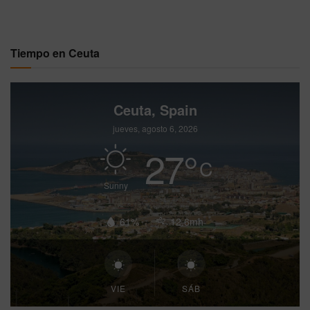
Tiempo en Ceuta
Ceuta, Spain
jueves, agosto 6, 2026
27
°
C
Sunny
61%
12.6mh
VIE
SÁB