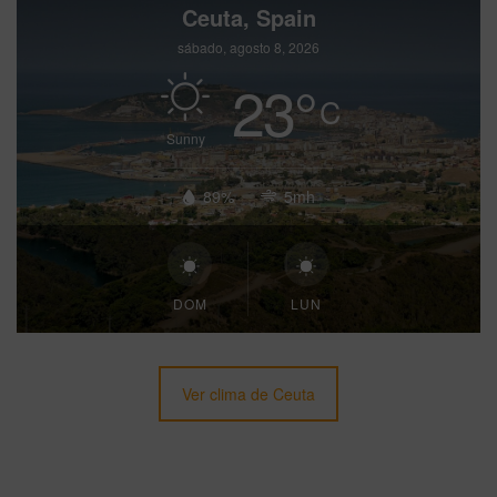
Ceuta, Spain
sábado, agosto 8, 2026
23
°
C
Sunny
89%
5mh
DOM
LUN
Ver clima de Ceuta