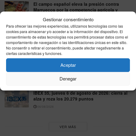
El campo español eleva la presión contra
Marruecos por la competencia agrícola y
reclama más controles
Gestionar consentimiento
07/08/2026
Para ofrecer las mejores experiencias, utilizamos tecnologías como las
cookies para almacenar y/o acceder a la información del dispositivo. El
Precio de la luz en viernes 7 de agosto de
consentimiento de estas tecnologías nos permitirá procesar datos como el
2026: jornada ideal para ahorrar, con horas a
comportamiento de navegación o las identificaciones únicas en este sitio.
precios mínimos
No consentir o retirar el consentimiento, puede afectar negativamente a
ciertas características y funciones.
07/08/2026
Aceptar
precio gasolina Ceuta: viernes 7 de agosto de
2026, repaso de las tarifas más bajas y caras
Denegar
07/08/2026
IBEX 35, jueves 6 de agosto de 2026: cierra al
alza y roza los 20.279 puntos
06/08/2026
VER MÁS