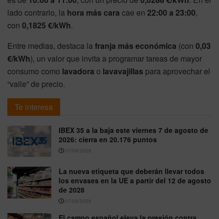
lado contrario, la
hora más cara
cae en
22:00 a 23:00
,
con
0,1825 €/kWh
.
Entre medias, destaca la
franja más económica
(con
0,03
€/kWh
), un valor que invita a programar tareas de mayor
consumo como
lavadora
o
lavavajillas
para aprovechar el
“valle” de precio.
Te interesa
IBEX 35 a la baja este viernes 7 de agosto de
2026: cierra en 20.176 puntos
07/08/2026
La nueva etiqueta que deberán llevar todos
los envases en la UE a partir del 12 de agosto
de 2028
07/08/2026
El campo español eleva la presión contra