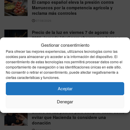
El campo español eleva la presión contra
Marruecos por la competencia agrícola y
reclama más controles
07/08/2026
Precio de la luz en viernes 7 de agosto de
2026: jornada ideal para ahorrar, con horas a
precios mínimos
Gestionar consentimiento
Para ofrecer las mejores experiencias, utilizamos tecnologías como las
07/08/2026
cookies para almacenar y/o acceder a la información del dispositivo. El
consentimiento de estas tecnologías nos permitirá procesar datos como el
precio gasolina Ceuta: viernes 7 de agosto de
comportamiento de navegación o las identificaciones únicas en este sitio.
2026, repaso de las tarifas más bajas y caras
No consentir o retirar el consentimiento, puede afectar negativamente a
07/08/2026
ciertas características y funciones.
IBEX 35, jueves 6 de agosto de 2026: cierra al
Aceptar
alza y roza los 20.279 puntos
06/08/2026
Denegar
Dinero de tus padres para comprar casa: cómo
evitar que Hacienda lo considere una
donación