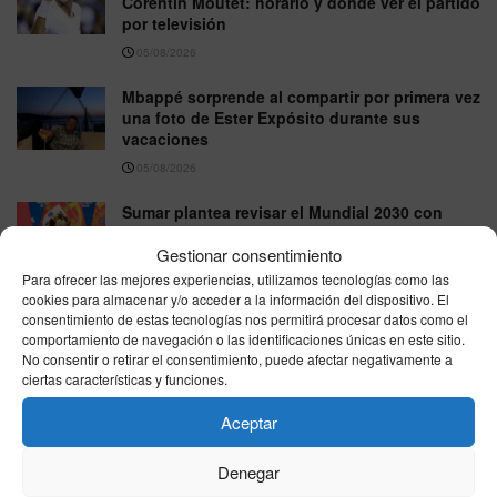
Corentin Moutet: horario y dónde ver el partido
por televisión
05/08/2026
Mbappé sorprende al compartir por primera vez
una foto de Ester Expósito durante sus
vacaciones
05/08/2026
Sumar plantea revisar el Mundial 2030 con
Marruecos tras la crisis fronteriza de Ceuta
Gestionar consentimiento
05/08/2026
Para ofrecer las mejores experiencias, utilizamos tecnologías como las
cookies para almacenar y/o acceder a la información del dispositivo. El
consentimiento de estas tecnologías nos permitirá procesar datos como el
VER MÁS
comportamiento de navegación o las identificaciones únicas en este sitio.
No consentir o retirar el consentimiento, puede afectar negativamente a
ciertas características y funciones.
Última hora
Aceptar
Denegar