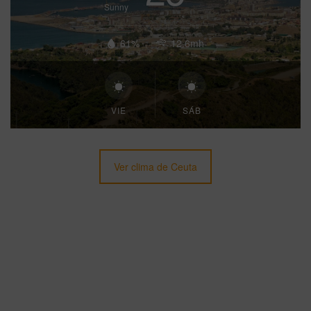
Sunny
61%
12.6mh
VIE
SÁB
Ver clima de Ceuta