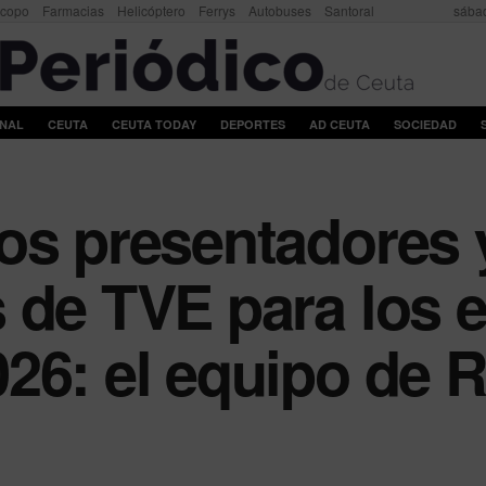
scopo
Farmacias
Helicóptero
Ferrys
Autobuses
Santoral
sábad
ONAL
CEUTA
CEUTA TODAY
DEPORTES
AD CEUTA
SOCIEDAD
os presentadores 
 de TVE para los e
26: el equipo de 