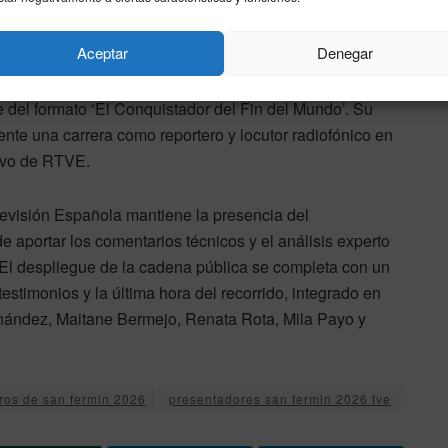
rmín’ para esta edición es la incorporación de Egoitz
Aceptar
Denegar
ial Pursuit’ asume por primera vez la conducción de las
 vizcaíno de Mallabia, Txurruka inició su andadura en la
 del formato ‘El Conquistador del Fin del Mundo’. Su
rmente una carrera como reportero y locutor radiofónico en
tivo de RTVE.
elevisión Española mantiene la presencia del
 aportar los comentarios técnicos y el análisis experto
El despliegue de la cadena pública se completa con un
stimonios y la última hora del recorrido, integrado en
rnández, Maitane Bermejo, Renata Rota, Mila Payo y
ros de san fermin 2026
presentadores san fermin 2026 tve