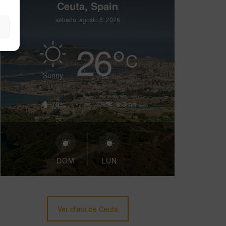
Ceuta, Spain
sábado, agosto 8, 2026
26
°
C
Sunny
70%
8.3mh
DOM
LUN
Ver clima de Ceuta