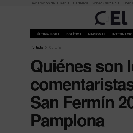
Declaración de la Renta
Cartelera
Sorteo Cruz Roja
Horó
ÚLTIMA HORA
POLÍTICA
NACIONAL
INTERNACI
Portada
Cultura
Quiénes son l
comentaristas
San Fermín 20
Pamplona