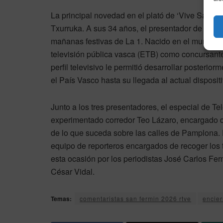
La principal novedad en el plató de ‘Vive San Fe
Txurruka. A sus 34 años, el presentador de ‘Triv
mañanas festivas de La 1. Nacido en el municipio
televisión pública vasca (ETB) como concursante
perfil televisivo le permitió desarrollar posterio
el País Vasco hasta su llegada al actual disposi
Junto a los tres presentadores, el especial de T
experimentado corredor Teo Lázaro, encargado de
de lo que suceda sobre las calles de Pamplona. 
equipo de reporteros encargados de recoger los te
esta ocasión por los periodistas José Carlos Fe
César Vidal.
Temas:
comentaristas san fermin 2026 rtve
encier