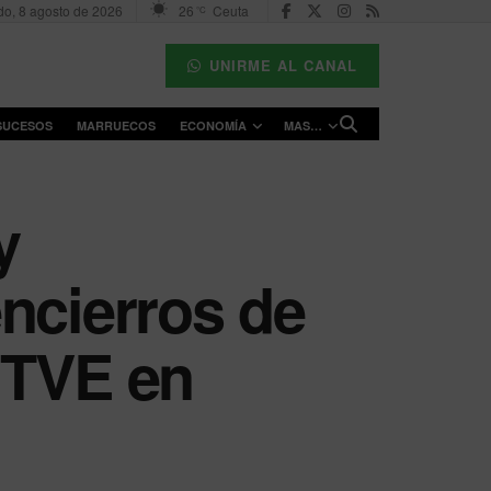
o, 8 agosto de 2026
26
Ceuta
°C
UNIRME AL CANAL
SUCESOS
MARRUECOS
ECONOMÍA
MAS…
y
ncierros de
RTVE en