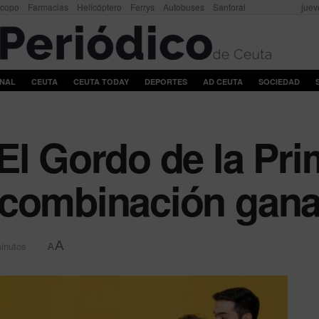
scopo
Farmacias
Helicóptero
Ferrys
Autobuses
Santoral
juev
ONAL
CEUTA
CEUTA TODAY
DEPORTES
AD CEUTA
SOCIEDAD
l Gordo de la Prim
 combinación gan
A
minutos
A