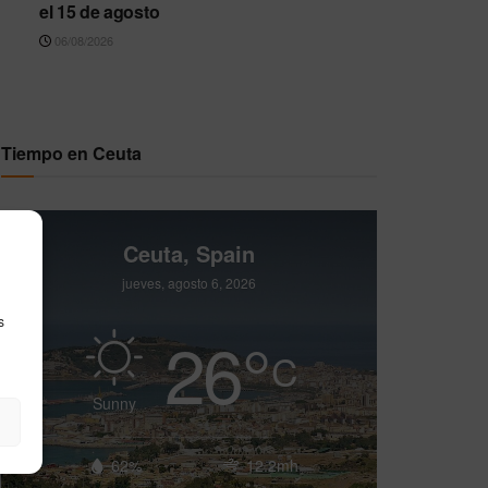
el 15 de agosto
06/08/2026
Tiempo en Ceuta
Ceuta, Spain
jueves, agosto 6, 2026
s
26
°
C
Sunny
62%
12.2mh