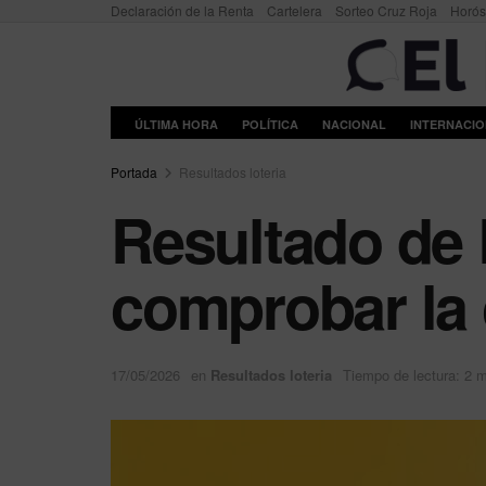
Declaración de la Renta
Cartelera
Sorteo Cruz Roja
Horó
ÚLTIMA HORA
POLÍTICA
NACIONAL
INTERNACI
Portada
Resultados loteria
Resultado de E
comprobar la
17/05/2026
en
Resultados loteria
Tiempo de lectura: 2 