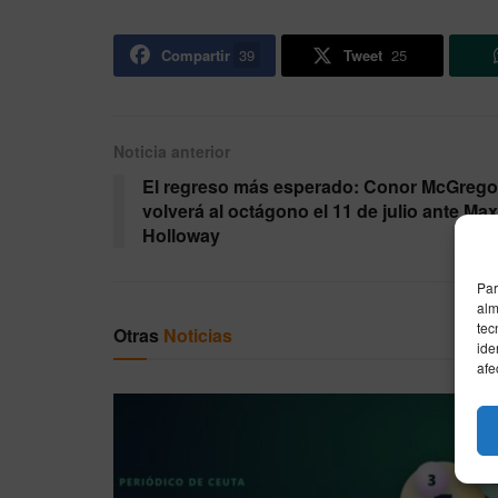
Compartir
39
Tweet
25
Noticia anterior
El regreso más esperado: Conor McGrego
volverá al octágono el 11 de julio ante Max
Holloway
Par
alm
tec
Otras
Noticias
ide
afe