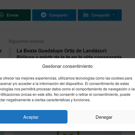
Enviar
Compartir
Compartir
7
Siguiente noticia
r
La Beata Guadalupe Ortiz de Landázuri:
Bióloga y mártir de la fe en la vida consagrada
| Santoral 18 de mayo
Gestionar consentimiento
a ofrecer las mejores experiencias, utilizamos tecnologías como las cookies para
acenar y/o acceder a la información del dispositivo. El consentimiento de estas
nologías nos permitirá procesar datos como el comportamiento de navegación o la
ntificaciones únicas en este sitio. No consentir o retirar el consentimiento, puede
ctar negativamente a ciertas características y funciones.
Aceptar
Denegar