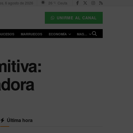
es, 6 agosto de 2026
26
Ceuta
°C
UNIRME AL CANAL
SUCESOS
MARRUECOS
ECONOMÍA
MAS…
itiva:
adora
Última hora