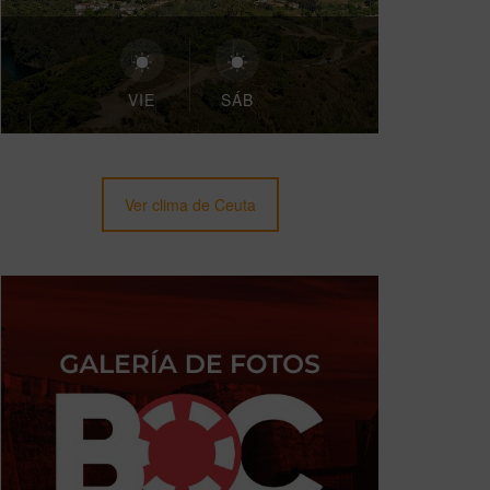
VIE
SÁB
Ver clima de Ceuta