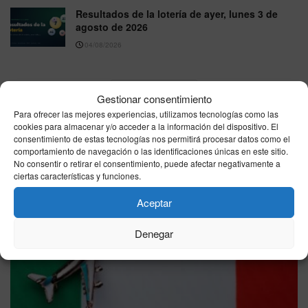
Resultados de la lotería de ayer, lunes 3 de
agosto de 2026
04/08/2026
VER MÁS
Gestionar consentimiento
Para ofrecer las mejores experiencias, utilizamos tecnologías como las
cookies para almacenar y/o acceder a la información del dispositivo. El
Última hora
consentimiento de estas tecnologías nos permitirá procesar datos como el
comportamiento de navegación o las identificaciones únicas en este sitio.
No consentir o retirar el consentimiento, puede afectar negativamente a
ciertas características y funciones.
Aceptar
Denegar