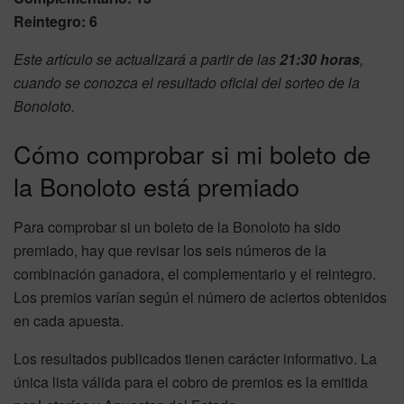
Reintegro:
6
Este artículo se actualizará a partir de las
21:30 horas
,
cuando se conozca el resultado oficial del sorteo de la
Bonoloto.
Cómo comprobar si mi boleto de
la Bonoloto está premiado
Para comprobar si un boleto de la Bonoloto ha sido
premiado, hay que revisar los seis números de la
combinación ganadora, el complementario y el reintegro.
Los premios varían según el número de aciertos obtenidos
en cada apuesta.
Los resultados publicados tienen carácter informativo. La
única lista válida para el cobro de premios es la emitida