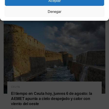
Aceptar
Última hora
Denegar
CEUTA
El tiempo en Ceuta hoy, jueves 6 de agosto: la
AEMET apunta a cielo despejado y calor con
viento del oeste