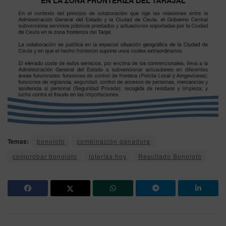
Temas:
bonoloto
combinación ganadora
comprobar bonoloto
loterías hoy
Resultado Bonoloto