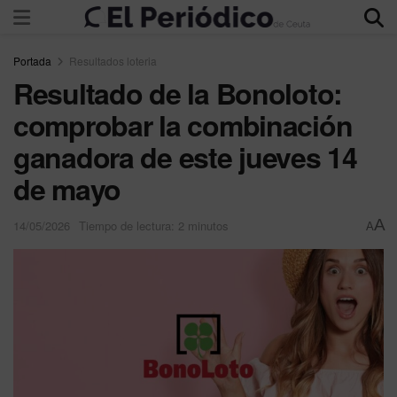
Portada
Resultados loteria
Resultado de la Bonoloto:
comprobar la combinación
ganadora de este jueves 14
de mayo
A
14/05/2026
Tiempo de lectura: 2 minutos
A