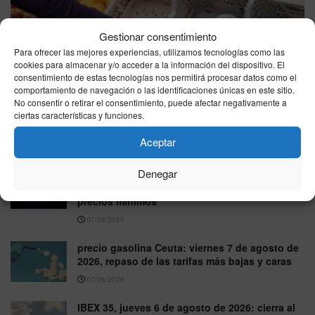
Gestionar consentimiento
Para ofrecer las mejores experiencias, utilizamos tecnologías como las
cookies para almacenar y/o acceder a la información del dispositivo. El
consentimiento de estas tecnologías nos permitirá procesar datos como el
comportamiento de navegación o las identificaciones únicas en este sitio.
No consentir o retirar el consentimiento, puede afectar negativamente a
El campo español eleva la presión contra Marruecos por
ciertas características y funciones.
la competencia agrícola y reclama más controles
Aceptar
07/08/2026
Denegar
Precio de la luz en viernes 7 de agosto de
2026: jornada ideal para ahorrar, con horas a
precios mínimos
07/08/2026
precio gasolina Ceuta: viernes 7 de agosto de
2026, repaso de las tarifas más bajas y caras
07/08/2026
IBEX 35, jueves 6 de agosto de 2026: cierra al