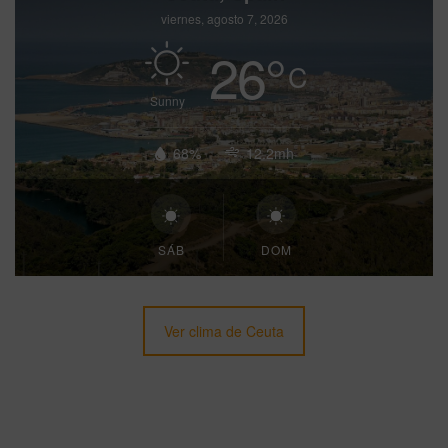
viernes, agosto 7, 2026
26
°
C
Sunny
68%
12.2mh
SÁB
DOM
Ver clima de Ceuta