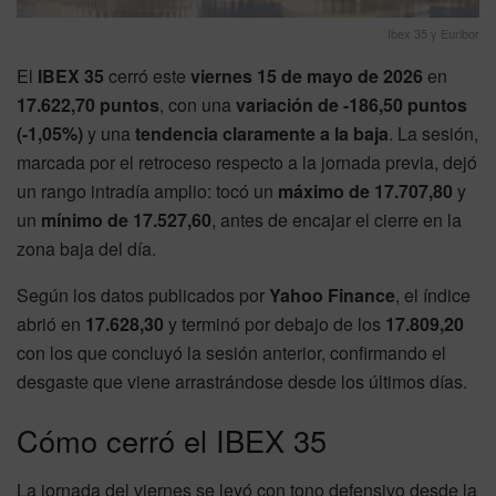
Ibex 35 y Euribor
El
IBEX 35
cerró este
viernes 15 de mayo de 2026
en
17.622,70 puntos
, con una
variación de -186,50 puntos
(-1,05%)
y una
tendencia claramente a la baja
. La sesión,
marcada por el retroceso respecto a la jornada previa, dejó
un rango intradía amplio: tocó un
máximo de 17.707,80
y
un
mínimo de 17.527,60
, antes de encajar el cierre en la
zona baja del día.
Según los datos publicados por
Yahoo Finance
, el índice
abrió en
17.628,30
y terminó por debajo de los
17.809,20
con los que concluyó la sesión anterior, confirmando el
desgaste que viene arrastrándose desde los últimos días.
Cómo cerró el IBEX 35
La jornada del viernes se leyó con tono defensivo desde la