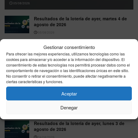
05/08/2026
Resultados de la lotería de ayer, martes 4 de
agosto de 2026
05/08/2026
Resultado Euromillones hoy, martes 4 de
Gestionar consentimiento
agosto de 2026: combinación ganadora oficial
Para ofrecer las mejores experiencias, utilizamos tecnologías como las
04/08/2026
cookies para almacenar y/o acceder a la información del dispositivo. El
consentimiento de estas tecnologías nos permitirá procesar datos como el
comportamiento de navegación o las identificaciones únicas en este sitio.
Resultado Bonoloto hoy, martes 4 de agosto
No consentir o retirar el consentimiento, puede afectar negativamente a
de 2026: combinación ganadora oficial
ciertas características y funciones.
04/08/2026
Aceptar
Resultados ONCE hoy, martes 4 de agosto de
2026: todos los sorteos del día
Denegar
04/08/2026
Resultados de la lotería de ayer, lunes 3 de
agosto de 2026
04/08/2026