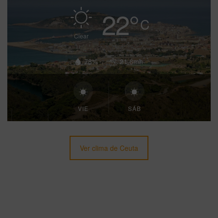
22
°
C
Clear
78%
21.6mh
VIE
SÁB
Ver clima de Ceuta