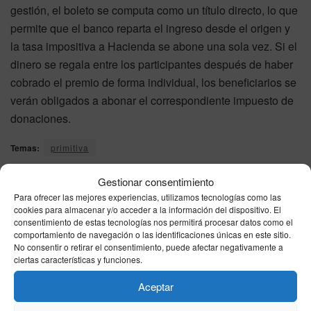
gestión, el boleto se computa como un título directo, lo que
permite que el banco reparta el ingreso desde el origen y
la tasa impositiva a Hacienda se abone una sola vez. Si el
dinero se regala entre los participantes después de haber
cobrado el premio de forma individual, los beneficiarios se
verán obligados a abonar el correspondiente impuesto de
donaciones.
Temas:
primitiva
Gestionar consentimiento
Para ofrecer las mejores experiencias, utilizamos tecnologías como las
cookies para almacenar y/o acceder a la información del dispositivo. El
consentimiento de estas tecnologías nos permitirá procesar datos como el
comportamiento de navegación o las identificaciones únicas en este sitio.
No consentir o retirar el consentimiento, puede afectar negativamente a
Noticia anterior
ciertas características y funciones.
Resultado de la Bonoloto: comprobar el número
premiado en el sorteo de hoy, sábado 30 de mayo de
Aceptar
2026