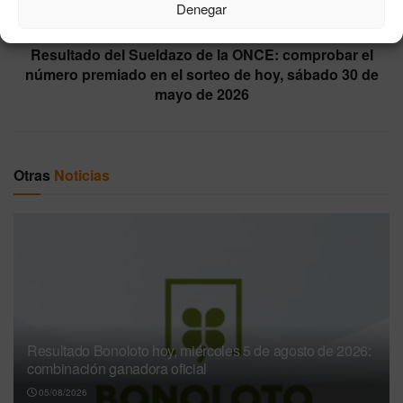
Denegar
Siguiente noticia
Resultado del Sueldazo de la ONCE: comprobar el
número premiado en el sorteo de hoy, sábado 30 de
mayo de 2026
Otras
Noticias
Resultado Bonoloto hoy, miércoles 5 de agosto de 2026:
combinación ganadora oficial
05/08/2026