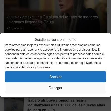
Junts exige excluir a Cataluña del reparto de menores
migrantes llegados a Ceuta
05/08/2026
Gestionar consentimiento
Para ofrecer las mejores experiencias, utilizamos tecnologías como las
cookies para almacenar y/o acceder a la información del dispositivo. El
consentimiento de estas tecnologías nos permitirá procesar datos como el
comportamiento de navegación o las identificaciones únicas en este sitio.
No consentir o retirar el consentimiento, puede afectar negativamente a
ciertas características y funciones.
Nicole Delgado responde a Pablo Fernández en directo
Aceptar
por la Ley Trans: “No permito que piense por mí”
Denegar
05/08/2026
Trabajo atribuye a personas recién
regularizadas unas 15.000 de las nuevas altas
del paro en julio