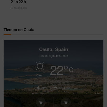
21 a 22 h
06/08/2026
Tiempo en Ceuta
Ceuta, Spain
jueves, agosto 6, 2026
22
°
C
Clear
78%
18.4mh