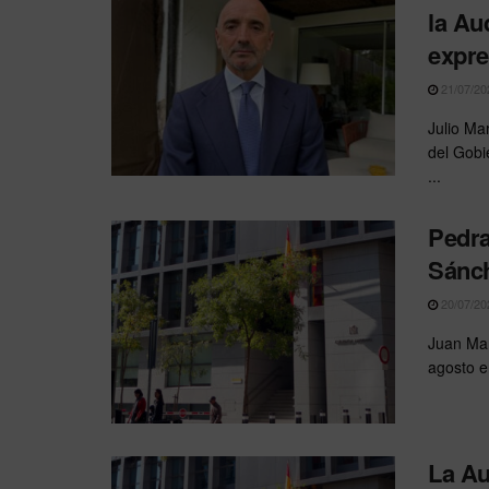
la Au
expre
21/07/20
Julio Ma
del Gobi
...
Pedra
Sánch
20/07/20
Juan Man
agosto e
La Au