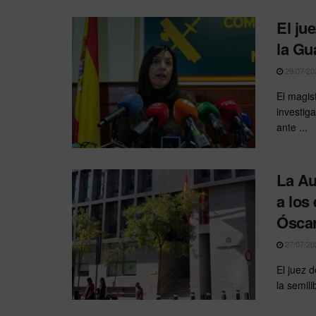
El ju
la Gu
29/07/20
El magis
investig
ante ...
La Au
a los
Óscar
27/07/20
El juez 
la semil