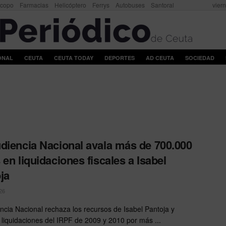
scopo
Farmacias
Helicóptero
Ferrys
Autobuses
Santoral
vier
ONAL
CEUTA
CEUTA TODAY
DEPORTES
AD CEUTA
SOCIEDAD
diencia Nacional avala más de 700.000
 en liquidaciones fiscales a Isabel
ja
26
ncia Nacional rechaza los recursos de Isabel Pantoja y
 liquidaciones del IRPF de 2009 y 2010 por más ...