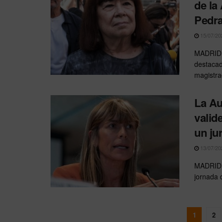
de la
Pedr
15/07/20
MADRID —
destacad
magistrad
La Au
valid
un ju
13/07/20
MADRID –
jornada 
1
2