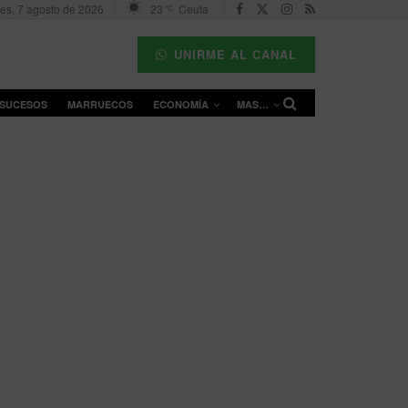
nes, 7 agosto de 2026
23
Ceuta
°C
UNIRME AL CANAL
SUCESOS
MARRUECOS
ECONOMÍA
MAS…