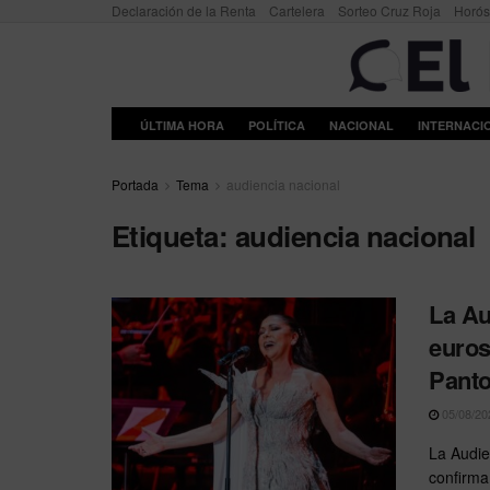
Declaración de la Renta
Cartelera
Sorteo Cruz Roja
Horó
ÚLTIMA HORA
POLÍTICA
NACIONAL
INTERNACI
Portada
Tema
audiencia nacional
Etiqueta:
audiencia nacional
La Au
euros
Panto
05/08/20
La Audie
confirma