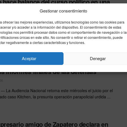
o hace balance del curso político en una
da clave marcada por las causas
Gestionar consentimiento
iales
a ofrecer las mejores experiencias, utilizamos tecnologías como las cookies para
acenar y/o acceder a la información del dispositivo. El consentimiento de estas
26
nologías nos permitirá procesar datos como el comportamiento de navegación o la
ntificaciones únicas en este sitio. No consentir o retirar el consentimiento, puede
 El líder del Partido Popular, Alberto Núñez Feijóo, ofrece
ctar negativamente a ciertas características y funciones.
rcoles una rueda de prensa para hacer balance ...
Aceptar
Denegar
cio del caso Kitchen afronta su recta final
os informes finales de las defensas
26
 La Audiencia Nacional retoma este miércoles el juicio por el
do caso Kitchen, la presunta operación parapolicial urdida ...
presario amigo de Zapatero declara en