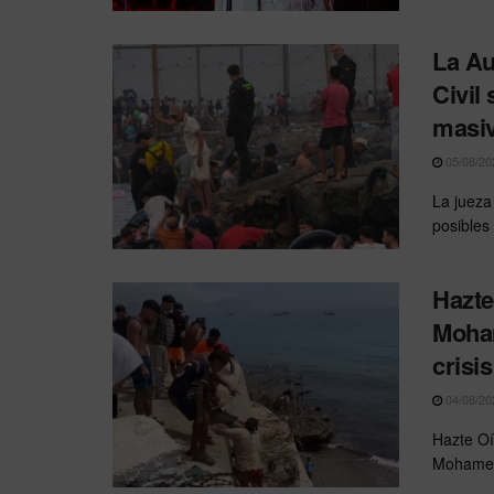
La Au
Civil
masiv
05/08/20
La jueza
posibles 
Hazte
Moham
crisi
04/08/20
Hazte Oí
Mohamed 