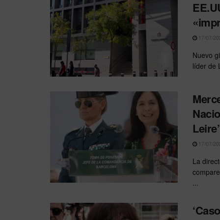
EE.UU
«impr
17/07/20
Nuevo gir
líder de
Merce
Nacio
Leire’
17/07/20
La direc
comparec
...
‘Caso