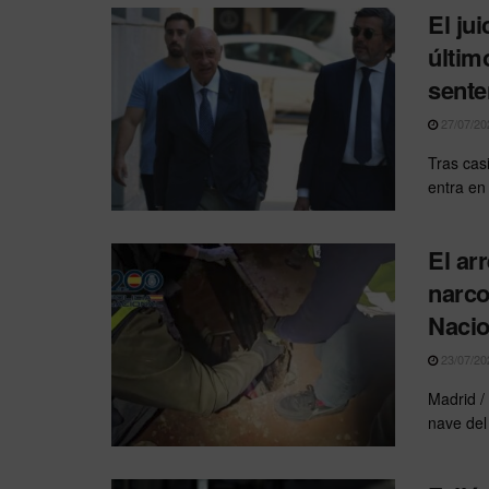
El ju
últim
sente
27/07/20
Tras cas
entra en 
El ar
narco
Nacio
23/07/20
Madrid /
nave del 