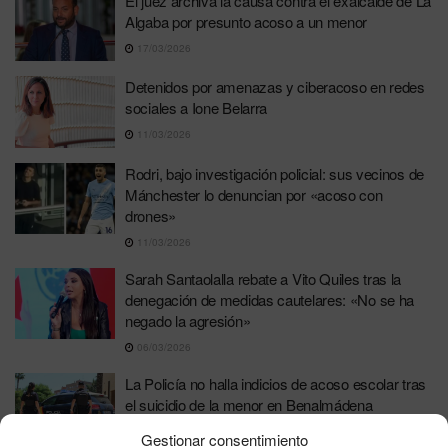
El juez archiva la causa contra el exalcalde de La
Algaba por presunto acoso a un menor
17/03/2026
Detenidos por amenazas y ciberacoso en redes
sociales a Ione Belarra
11/03/2026
Rodri, bajo investigación policial: sus vecinos de
Mánchester lo denuncian por «acoso con
drones»
11/03/2026
Sarah Santaolalla rebate a Vito Quiles tras la
denegación de medidas cautelares: «No se ha
negado la agresión»
06/03/2026
La Policía no halla indicios de acoso escolar tras
el suicidio de la menor en Benalmádena
05/03/2026
Gestionar consentimiento