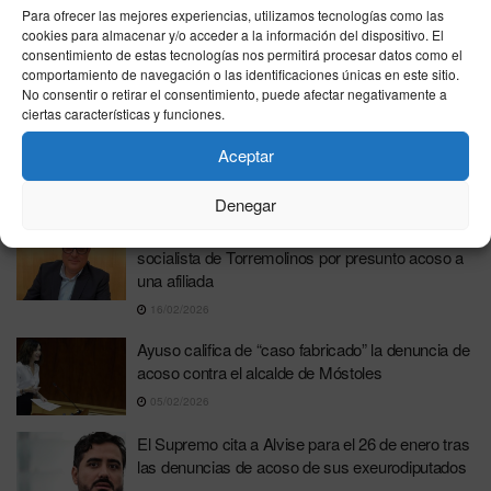
Para ofrecer las mejores experiencias, utilizamos tecnologías como las
8 de cada 10 jóvenes españolas han sufrido
cookies para almacenar y/o acceder a la información del dispositivo. El
acoso en redes sociales
consentimiento de estas tecnologías nos permitirá procesar datos como el
comportamiento de navegación o las identificaciones únicas en este sitio.
03/03/2026
No consentir o retirar el consentimiento, puede afectar negativamente a
ciertas características y funciones.
Enfrentamiento entre el PSOE y el delegado de
Igualdad por el presunto caso de acoso en
Aceptar
Móstoles
24/02/2026
Denegar
Denuncian ante el juzgado al exsecretario
socialista de Torremolinos por presunto acoso a
una afiliada
16/02/2026
Ayuso califica de “caso fabricado” la denuncia de
acoso contra el alcalde de Móstoles
05/02/2026
El Supremo cita a Alvise para el 26 de enero tras
las denuncias de acoso de sus exeurodiputados