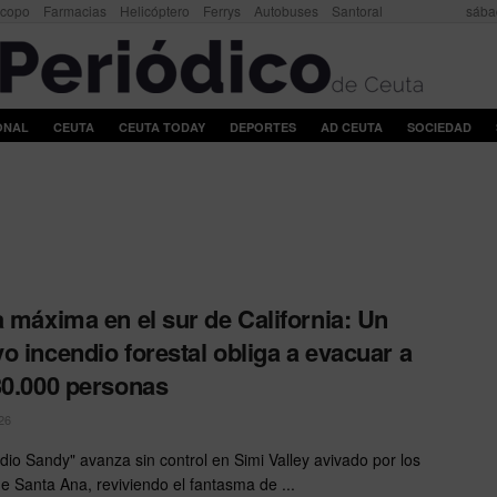
scopo
Farmacias
Helicóptero
Ferrys
Autobuses
Santoral
sába
ONAL
CEUTA
CEUTA TODAY
DEPORTES
AD CEUTA
SOCIEDAD
a máxima en el sur de California: Un
o incendio forestal obliga a evacuar a
30.000 personas
26
ndio Sandy" avanza sin control en Simi Valley avivado por los
de Santa Ana, reviviendo el fantasma de ...