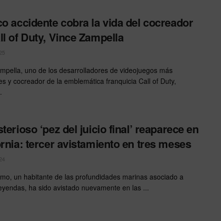
co accidente cobra la vida del cocreador
ll of Duty, Vince Zampella
25
mpella, uno de los desarrolladores de videojuegos más
tes y cocreador de la emblemática franquicia Call of Duty,
.
sterioso ‘pez del juicio final’ reaparece en
ornia: tercer avistamiento en tres meses
24
emo, un habitante de las profundidades marinas asociado a
leyendas, ha sido avistado nuevamente en las ...