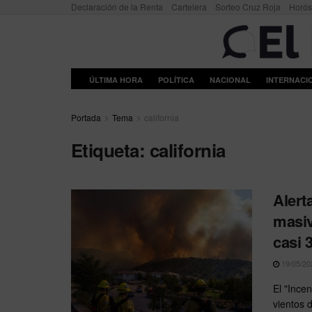
Declaración de la Renta
Cartelera
Sorteo Cruz Roja
Horó
ÚLTIMA HORA
POLÍTICA
NACIONAL
INTERNACI
Portada
Tema
california
Etiqueta:
california
Alert
masiv
casi 
19/05/20
El "Ince
vientos 