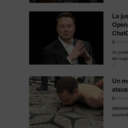
La ju
OpenA
Chat
18/05/20
Un jurad
del magn
...
Un ma
ataca
26/04/20
WASHINGT
sorprend