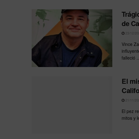
Trági
de Ca
23/12/20
Vince Za
influyen
falleció ..
El mi
Calif
21/11/20
El pez r
mitos y 