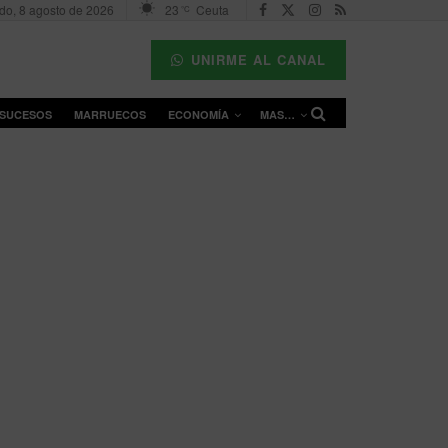
do, 8 agosto de 2026
23
Ceuta
°C
UNIRME AL CANAL
SUCESOS
MARRUECOS
ECONOMÍA
MAS…