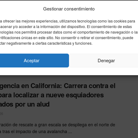
Gestionar consentimiento
es de ICE disparan «a la defensiva»
a ofrecer las mejores experiencias, utilizamos tecnologías como las cookies para
a un fugitivo durante un operativo en
acenar y/o acceder a la información del dispositivo. El consentimiento de estas
ornia
nologías nos permitirá procesar datos como el comportamiento de navegación o la
ntificaciones únicas en este sitio. No consentir o retirar el consentimiento, puede
ctar negativamente a ciertas características y funciones.
26
del Servicio de Inmigración y Control de Aduanas (ICE)
Aceptar
Denegar
 fuego este martes contra un conductor que intentó embestirlos
encia en California: Carrera contra el
 para localizar a nueve esquiadores
ados por un alud
26
ación de rescate a gran escala se despliega en el norte de
a tras el impacto de una avalancha ...