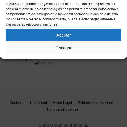
municipalización
cookies para almacenar y/o acceder a la información del dispositivo. El
consentimiento de estas tecnologías nos permitirá procesar datos como el
08/05/2026
comportamiento de navegación o las identificaciones únicas en este sitio.
No consentir o retirar el consentimiento, puede afectar negativamente a
El juicio del caso Kitchen analiza la validez de los
ciertas características y funciones.
registros clave en el domicilio de Villarejo
05/05/2026
Aceptar
El sindicato Solidaridad denuncia que los
Denegar
enfermeros de Ceuta pagan de su bolsillo los
traslados para curas domiciliarias
22/04/2026
Contacta
Publicidad
Aviso Legal
Política de privacidad
Política de cookies
Unpu Group Solutions SL