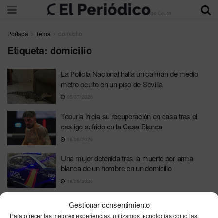
Portada
Tema
domicilio
Etiqueta:
domicilio
La Policía Nacional halla un caimán de medio
metro oculto en un piso de Sevilla
08/07/2026
Topuria inicia su recuperación en casa tras el
castigo sufrido en la Casa Blanca
16/06/2026
Una mujer detenida tras la muerte por arma
blanca de un hombre en un domicilio
18/05/2026
Ceuta Ya! exige a Vivas la rescisión inmediata
Gestionar consentimiento
del contrato de Ayuda a Domicilio y su
Para ofrecer las mejores experiencias, utilizamos tecnologías como las