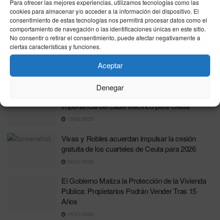
Para ofrecer las mejores experiencias, utilizamos tecnologías como las
Ceuta Ya! denuncia el abandono de la sanidad
cookies para almacenar y/o acceder a la información del dispositivo. El
consentimiento de estas tecnologías nos permitirá procesar datos como el
pública en Ceuta y exige mejoras urgentes
comportamiento de navegación o las identificaciones únicas en este sitio.
17/03/2025
No consentir o retirar el consentimiento, puede afectar negativamente a
ciertas características y funciones.
La ministra Robles visita Ceuta tras la despedida
de Marcos Llago Navarro
Aceptar
04/03/2025
Denegar
Ramírez defiende ante la ministra Aagesen la
importancia del cable eléctrico para Ceuta
13/02/2025
Vivas y Robles acuerdan impulsar la cesión
gratuita de los cuarteles de Ceuta para 2026
24/01/2025
El Gobierno Matiza la Protección de la Vivienda
Pública: Propietarios Podrán Vender Tras 15
Años
15/01/2025